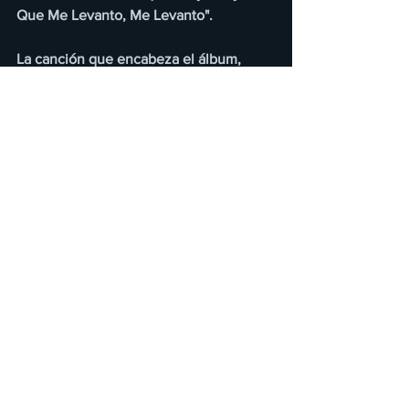
Que Me Levanto, Me Levanto".
La canción que encabeza el álbum, 
"Cada Día Más", es un cover refrescado 
al ritmo de banda, escrito por el 
talentoso Ray Girado, que expresa la 
intensidad del amor y la pasión de una 
pareja. La letra habla sobre la intensidad 
del amor y cómo crece cada día más, un 
tema que seguro resonará con los 
fanáticos de la banda.
IMPONENTE RADIO.
Ver todo
Entradas recientes