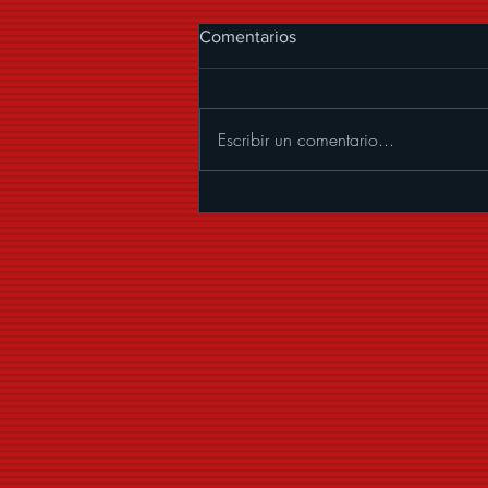
Comentarios
Escribir un comentario...
ALEXANDER ACHA
PRESENTA “MUCHOS
BESOS”, UNA CUMBIA CON
MARIACHI LLENA DE
COQUETERÍA Y BUENA
VIBRA.