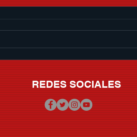
Memo Garza le pone banda
SER
sonora al verano con "Que
CHI
Nivel De Borrachera"
VOLU
REDES SOCIALES