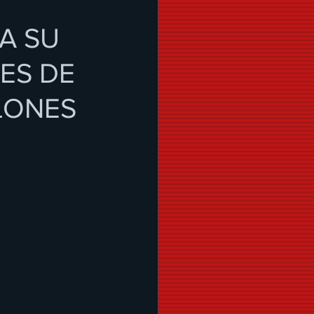
A SU
NES DE
LLONES