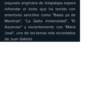
orquesta originaria de Iztapalapa espera 
refrendar el éxito que ha tenido con 
anteriores sencillos como "Basta ya de 
Mentiras", "La Gaita Inmensidad", "El 
Ascensor" y recientemente con "María 
José", uno de los temas más recordados 
de Juan Gabriel.
"Para nosotros sería un gran honor que 
el señor Alberto Vázquez aceptara 
grabar una versión de 16 Toneladas con 
nosotros, o hacer una participación 
especial en el video, ya que este tema 
lo hicimos con mucho cariño y sobre 
todo como un homenaje a la gran 
trayectoria de uno de los mejores 
cantantes que ha dado México; 
deseamos que las nuevas generaciones 
conozcan estos hits, pero ahora con el 