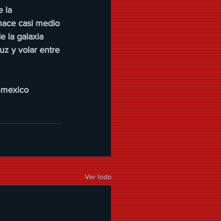
 la 
hace casi medio 
e la galaxia 
z y volar entre 
onmexico
Ver todo