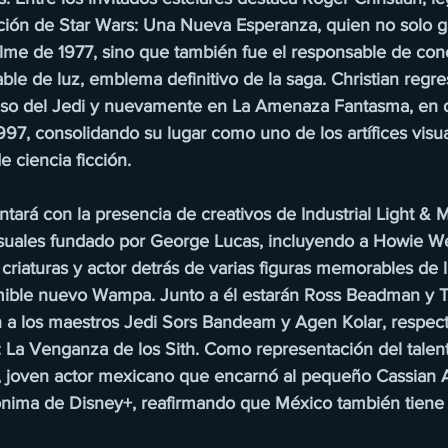
ción de Star Wars: Una Nueva Esperanza, quien no solo 
filme de 1977, sino que también fue el responsable de con
sable de luz, emblema definitivo de la saga. Christian regre
so del Jedi y nuevamente en La Amenaza Fantasma, en do
97, consolidando su lugar como uno de los artífices visu
e ciencia ficción.
tará con la presencia de creativos de Industrial Light & Ma
isuales fundado por George Lucas, incluyendo a Howie We
riaturas y actor detrás de varias figuras memorables de l
mible nuevo Wampa. Junto a él estarán Ross Beadman y T
n a los maestros Jedi Sors Bandeam y Agen Kolar, respec
I: La Venganza de los Sith. Como representación del talent
 joven actor mexicano que encarnó al pequeño Cassian A
nima de Disney+, reafirmando que México también tiene 