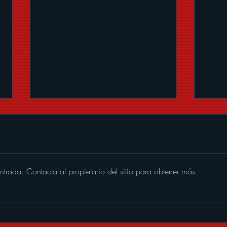
ntrada. Contacta al propietario del sitio para obtener más
Memo Garza le pone banda
SER
sonora al verano con "Que
CHI
Nivel De Borrachera"
VOLU