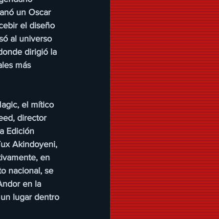
ganó un Oscar 
cebir el diseño 
só al universo 
nde dirigió la 
ales más 
gic, el mítico 
ed, director 
a Edición 
ux Akindoyeni, 
tivamente, en 
o nacional, se 
ndor en la 
un lugar dentro 