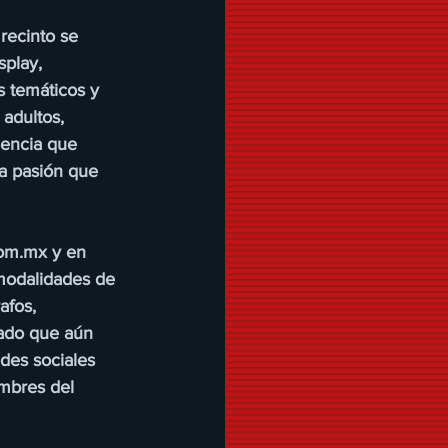
recinto se 
play, 
s temáticos y 
adultos, 
iencia que 
la pasión que 
com.mx y en 
 modalidades de 
afos, 
iado que aún 
edes sociales 
mbres del 