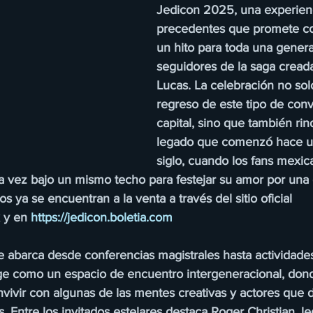
Jedicon 2025, una experienc
precedentes que promete co
un hito para toda una gener
seguidores de la saga cread
Lucas. La celebración no sol
regreso de este tipo de conv
capital, sino que también ri
legado que comenzó hace un
siglo, cuando los fans mexic
a vez bajo un mismo techo para festejar su amor por una 
s ya se encuentran a la venta a través del sitio oficial 
 y en 
https://jedicon.boletia.com
abarca desde conferencias magistrales hasta actividades 
e como un espacio de encuentro intergeneracional, dond
vivir con algunas de las mentes creativas y actores que d
. Entre los invitados estelares destaca Roger Christian, l