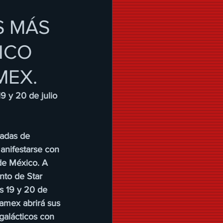
S MÁS
ICO
MEX.
9 y 20 de julio 
adas de 
anifestarse con 
de México. A 
nto de Star 
s 19 y 20 de 
amex abrirá sus 
galácticos con 