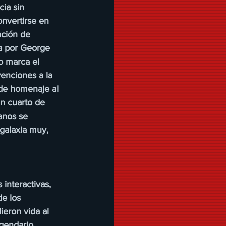
ia sin 
nvertirse en 
ación de 
a por George 
o marca el 
enciones a la 
nde homenaje al 
 cuarto de 
anos se 
galaxia muy, 
interactivas, 
e los 
ieron vida al 
egendario 