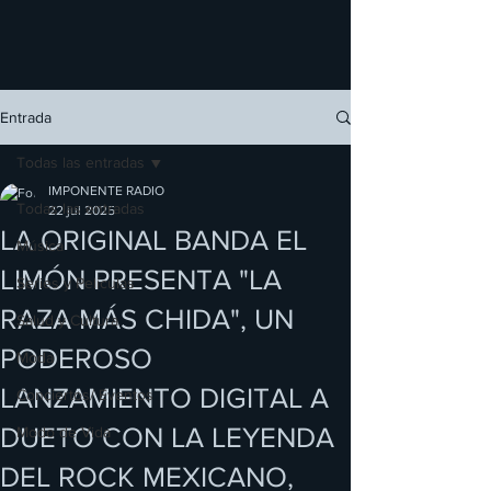
Entrada
Todas las entradas
IMPONENTE RADIO
Todas las entradas
22 jul 2025
LA ORIGINAL BANDA EL
Música
LIMÓN PRESENTA "LA
Series y Películas
RAZA MÁS CHIDA", UN
Salud y Cultura
PODEROSO
Moda
LANZAMIENTO DIGITAL A
Conciertos/ Eventos
DUETO CON LA LEYENDA
Modo de Vida
DEL ROCK MEXICANO,