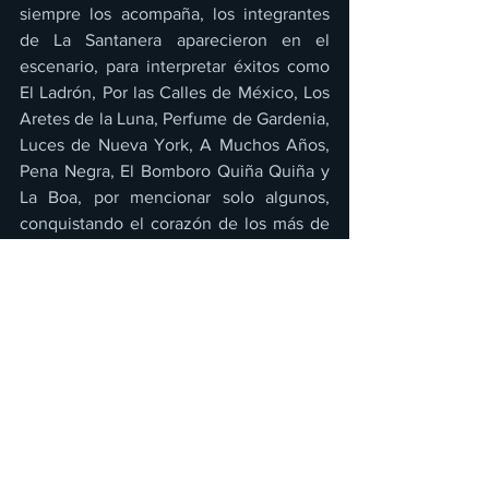
siempre los acompaña, los integrantes 
de La Santanera aparecieron en el 
escenario, para interpretar éxitos como 
El Ladrón, Por las Calles de México, Los 
Aretes de la Luna, Perfume de Gardenia, 
Luces de Nueva York, A Muchos Años, 
Pena Negra, El Bomboro Quiña Quiña y 
La Boa, por mencionar solo algunos, 
conquistando el corazón de los más de 
5 mil poblanos que cantaron y bailaron 
en este concierto sinfónico.
La Sonora Santanera de Carlos Colorado 
se prepara para sus próximos 
compromisos, entre los que destacan su 
participación en un importante evento a 
realizarse el 20 de julio en el Palacio de 
Bellas Artes, el concierto de La 
Vecindad Santanera con La Maldita 