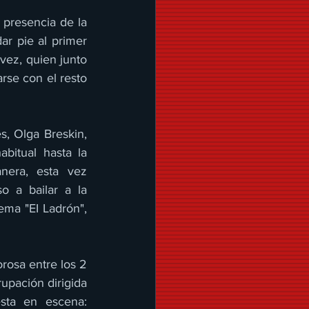
 presencia de la 
r pie al primer 
ez, quien junto 
rse con el resto 
, Olga Breskin, 
itual hasta la 
era, esta vez 
 a bailar a la 
ema "EI Ladrón", 
osa entre los 2 
upación dirigida 
sta en escena: 