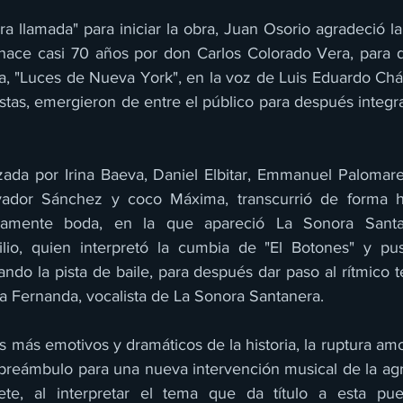
a llamada" para iniciar la obra, Juan Osorio agradeció la
ace casi 70 años por don Carlos Colorado Vera, para da
, "Luces de Nueva York", en la voz de Luis Eduardo Cháv
stas, emergieron de entre el público para después integra
izada por Irina Baeva, Daniel Elbitar, Emmanuel Palomares
lvador Sánchez y coco Máxima, transcurrió de forma hab
amente boda, en la que apareció La Sonora Santan
o, quien interpretó la cumbia de "El Botones" y puso
ndo la pista de baile, para después dar paso al rítmico t
ía Fernanda, vocalista de La Sonora Santanera.
más emotivos y dramáticos de la historia, la ruptura amor
 preámbulo para una nueva intervención musical de la agr
ete, al interpretar el tema que da título a esta pue