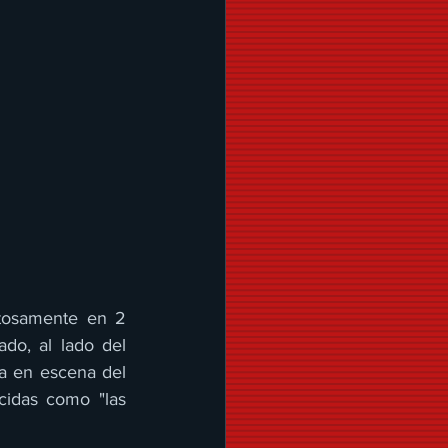
tosamente en 2 
do, al lado del 
a en escena del 
idas como "las 