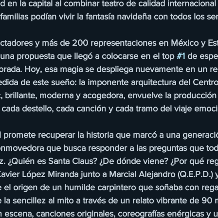
d en la capital al combinar teatro de calidad internacional 
familias podían vivir la fantasía navideña con todos los se
ctadores y más de 200 representaciones en México y Es
una propuesta que llegó a colocarse en el top 
#1
 de espe
orada. Hoy, esa magia se despliega nuevamente en un re
dida de este sueño: la imponente arquitectura del Centro 
 brillante, moderna y acogedora, envuelve la producción
 cada destello, cada canción y cada tramo del viaje emoci
l promete recuperar la historia que marcó a una generaci
conmovedora que busca responder a las preguntas que todo
. ¿Quién es Santa Claus? ¿De dónde viene? ¿Por qué reg
avier López Miranda junto a Marcial Alejandro (Q.E.P.D.) y
 el origen de un humilde carpintero que soñaba con regala
la sencillez al mito a través de un relato vibrante de 90 
escena, canciones originales, coreografías enérgicas y u