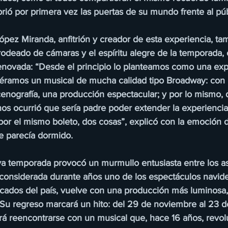
brió por primera vez las puertas de su mundo frente al pú
ópez Miranda, anfitrión y creador de esta experiencia, tam
 rodeado de cámaras y el espíritu alegre de la temporada, 
renovada: “Desde el principio lo planteamos como una exp
iéramos un musical de mucha calidad tipo Broadway: con
cenografía, una producción espectacular; y por lo mismo, 
nos ocurrió que sería padre poder extender la experiencia
 por el mismo boleto, dos cosas”, explicó con la emoción 
e parecía dormido.
va temporada provocó un murmullo entusiasta entre los asi
, considerada durante años uno de los espectáculos navi
ticados del país, vuelve con una producción más luminosa
Su regreso marcará un hito: del 29 de noviembre al 23 d
rá reencontrarse con un musical que, hace 16 años, revol