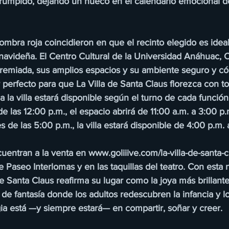
rrumpido, dejando un hueco en el calendario emocional 
fombra roja coincidieron en que el recinto elegido es ideal
navideña. El Centro Cultural de la Universidad Anáhuac, 
premiada, sus amplios espacios y su ambiente seguro y c
 perfecto para que La Villa de Santa Claus florezca con t
a la villa estará disponible según el turno de cada función:
e las 12:00 p.m., el espacio abrirá de 11:00 a.m. a 3:00 p.
s de las 5:00 p.m., la villa estará disponible de 4:00 p.m.
uentran a la venta en www.goliiive.com/la-villa-de-santa-c
 de Paseo Interlomas y en las taquillas del teatro. Con esta
e Santa Claus reafirma su lugar como la joya más brillant
de fantasía donde los adultos redescubren la infancia y lo
a está —y siempre estará— en compartir, soñar y creer.