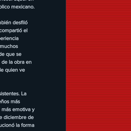
blico mexicano.
bién desfiló 
compartió el 
eriencia 
 muchos 
de que se 
 de la obra en 
de quien ve 
stentes. La 
deños más 
, más emotiva y 
e diciembre de 
ucionó la forma 