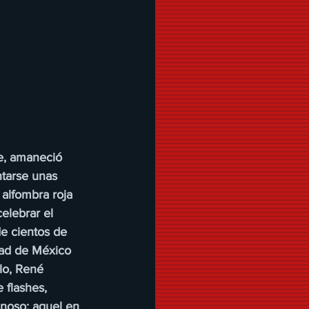
e, amaneció 
ntarse unas 
alfombra roja 
elebrar el 
e cientos de 
dad de México 
lo, René 
 flashes, 
noso: aquel en 