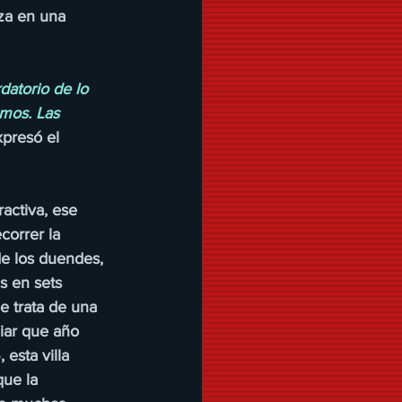
za en una 
datorio de lo 
mos. Las 
xpresó el 
ractiva, ese 
orrer la 
 de los duendes, 
s en sets 
e trata de una 
liar que año 
esta villa 
ue la 