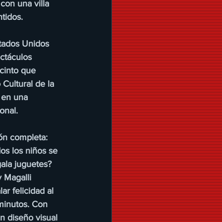
con una villa 
ntidos.
tados Unidos 
ctáculos 
cinto que 
Cultural de la 
 en una 
onal.
ón completa: 
s los niños se 
ala juguetes? 
 Magalli 
r felicidad al 
minutos. Con 
n diseño visual 