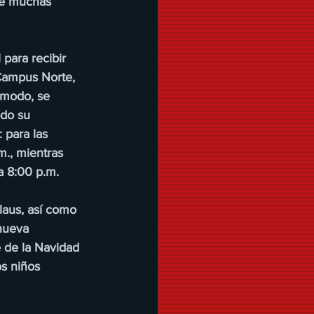
de muchas 
 para recibir 
Campus Norte, 
ómodo, se 
odo su 
 para las 
m., mientras 
 a 8:00 p.m.
laus, así como 
 nueva 
e de la Navidad 
s niños 