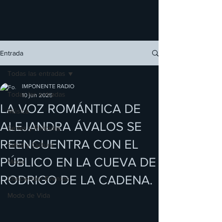
Entrada
Todas las entradas
IMPONENTE RADIO
Todas las entradas
10 jun 2025
LA VOZ ROMÁNTICA DE
Música
ALEJANDRA ÁVALOS SE
Series y Películas
REENCUENTRA CON EL
Salud y Cultura
PÚBLICO EN LA CUEVA DE
Moda
RODRIGO DE LA CADENA.
Conciertos/ Eventos
Modo de Vida