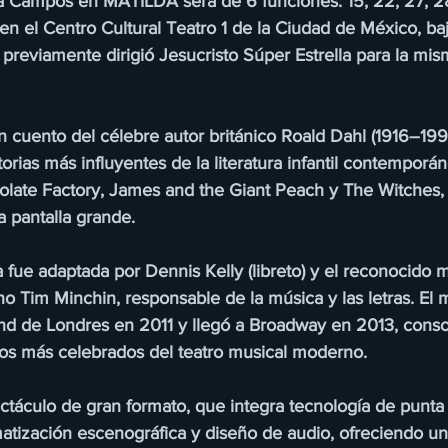
a Campos en MATILDA será de 6 funciones: 15, 22, 27, 2
 en el Centro Cultural Teatro 1 de la Ciudad de México, baj
previamente dirigió Jesucristo Súper Estrella para la mis
 cuento del célebre autor británico Roald Dahl (1916–199
torias más influyentes de la literatura infantil contemporá
olate Factory, James and the Giant Peach y The Witches, 
a pantalla grande.
da fue adaptada por Dennis Kelly (libreto) y el reconocido 
o Tim Minchin, responsable de la música y las letras. El m
nd de Londres en 2011 y llegó a Broadway en 2013, cons
los más celebrados del teatro musical moderno.
áculo de gran formato, que integra tecnología de punta 
tización escenográfica y diseño de audio, ofreciendo un