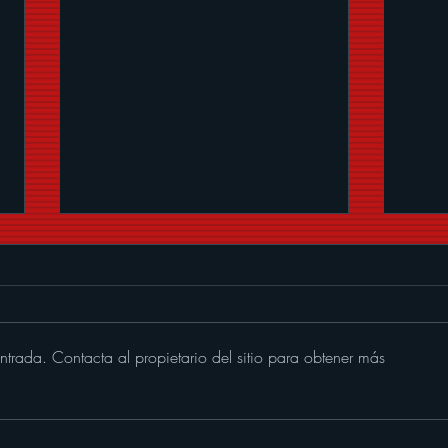
ntrada. Contacta al propietario del sitio para obtener más
Memo Garza le pone banda
SER
sonora al verano con "Que
CHI