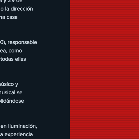
8 y 29 de 
o la dirección 
ma casa 
0), responsable 
nea, como 
todas ellas 
músico y 
usical se 
olidándose 
en iluminación, 
a experiencia 