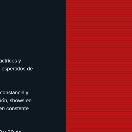
ctrices y 
s esperados de 
constancia y 
sión, shows en 
 en constante 