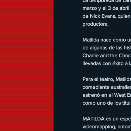
La temporada de Lar
marzo y el 3 de abril
de Nick Evans, quien 
productora.
Matilda nace como un
de algunas de las his
Charlie and the Choc
llevadas con éxito a l
Para el teatro, Matil
comediante australian
estrenó en el West E
como uno de los títu
MATILDA es un espect
videomapping, automa