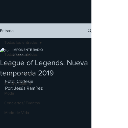
Entrada
Todas las entradas
IMPONENTE RADIO
Todas las entradas
29 ene 2019
League of Legends: Nueva
Música
temporada 2019
Series y Películas
Foto: Cortesía
Salud y Cultura
Por: Jesús Ramírez
Moda
Conciertos/ Eventos
Modo de Vida