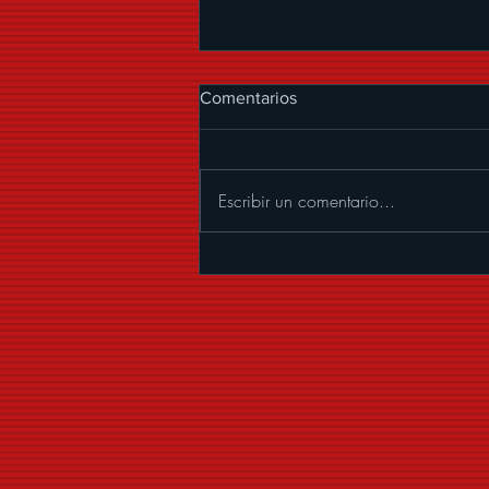
Comentarios
Escribir un comentario...
GERMAINE VALENTINA HACE
HISTORIA CON "QUE VIVAN
LOS NOVIOS”