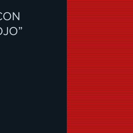
CON
OJO”