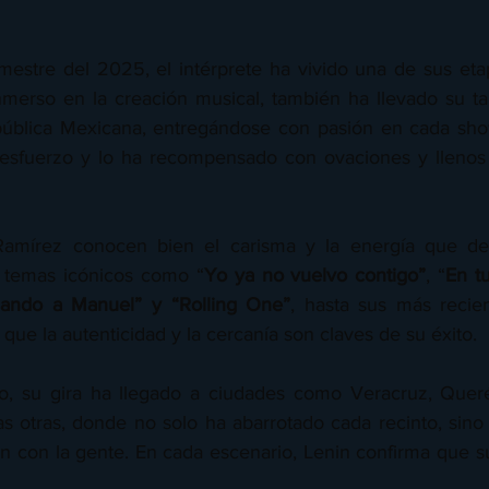
imestre del 2025, el intérprete ha vivido una de sus etap
merso en la creación musical, también ha llevado su tal
pública Mexicana, entregándose con pasión en cada show
 esfuerzo y lo ha recompensado con ovaciones y llenos 
Ramírez conocen bien el carisma y la energía que de
 temas icónicos como “
Yo ya no vuelvo contigo”
, “
En tu
dando a Manuel” y “Rolling One”
, hasta sus más recien
ue la autenticidad y la cercanía son claves de su éxito.
o, su gira ha llegado a ciudades como Veracruz, Querét
 otras, donde no solo ha abarrotado cada recinto, sino
n con la gente. En cada escenario, Lenin confirma que su 