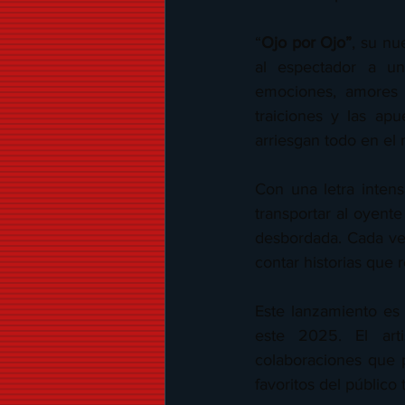
“
Ojo por Ojo”
, su nu
al espectador a un
emociones, amores y
traiciones y las ap
arriesgan todo en el
Con una letra intens
transportar al oyente
desbordada. Cada ver
contar historias que
Este lanzamiento es
este 2025. El art
colaboraciones que 
favoritos del público