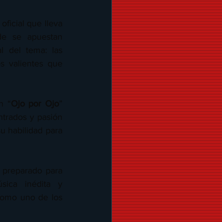
ficial que lleva 
e se apuestan 
l del tema: las 
s valientes que 
n “
Ojo por Ojo
” 
ntrados y pasión 
 habilidad para 
 preparado para 
ica inédita y 
omo uno de los 