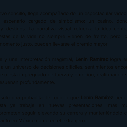
evo sencillo, llega acompañado de un espectacular video o
 escenario cargado de simbolismo: un casino, dond
 destinos. La narrativa visual refuerza la idea centra
uestas de la vida no siempre vienen de frente, pero lo
 momento justo, pueden llevarse el premio mayor.
a y una interpretación magistral, 
Lenin Ramírez
 logra e
 a un universo de decisiones difíciles, sentimientos enco
so está impregnado de fuerza y emoción, reafirmando su
 resuenan profundamente.
 solo una probadita de todo lo que 
Lenin Ramírez
 tiene
ista ya trabaja en nuevas presentaciones, más mús
prometen seguir elevando su carrera y manteniéndolo c
 tanto en México como en el extranjero.