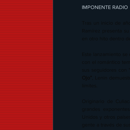
IMPONENTE RADIO 
Tras un inicio de añ
Ramírez presenta su 
en otro hito dentro d
Este lanzamiento se 
con el romántico tem
sus seguidores con 
Ojo”
, Lenin demuestr
límites.
Originario de Culiac
grandes exponentes
Unidos y otros paíse
gente a través de sus