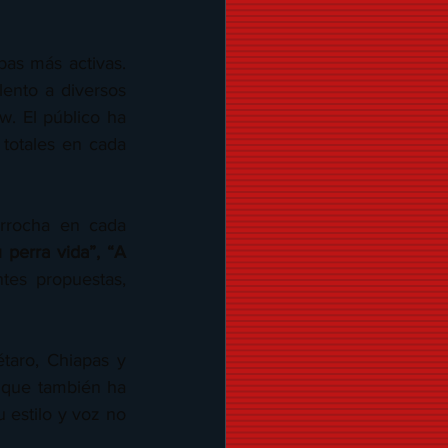
as más activas. 
ento a diversos 
. El público ha 
totales en cada 
rrocha en cada 
 perra vida”, “A 
tes propuestas, 
aro, Chiapas y 
 que también ha 
estilo y voz no 