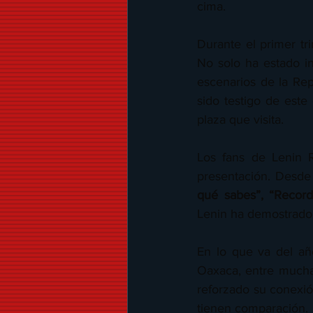
cima.
Durante el primer tr
No solo ha estado in
escenarios de la Re
sido testigo de este
plaza que visita.
Los fans de Lenin 
presentación. Desde
qué sabes”, “Recor
Lenin ha demostrado q
En lo que va del añ
Oaxaca, entre muchas
reforzado su conexió
tienen comparación.