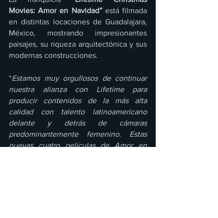
Movies: Amor en Navidad”
 está filmada 
en distintas locaciones de Guadalajara, 
México, mostrando impresionantes 
paisajes, su riqueza arquitectónica y sus 
modernas construcciones.
“
Estamos muy orgullosos de continuar 
nuestra alianza con Lifetime para 
producir contenidos de la más alta 
calidad con talento latinoamericano 
delante y detrás de cámaras 
predominantemente femenino. Estas 
nuevas cuatro películas de Amor en 
Navidad para Lifetime son historias 
llenas de emoción y tradición familiar 
que serán muy bien recibidas por todas 
las audiencias de Latinoamérica y el 
mundo
” comento Roxana Rotundo de 
VIP 2000 TV.