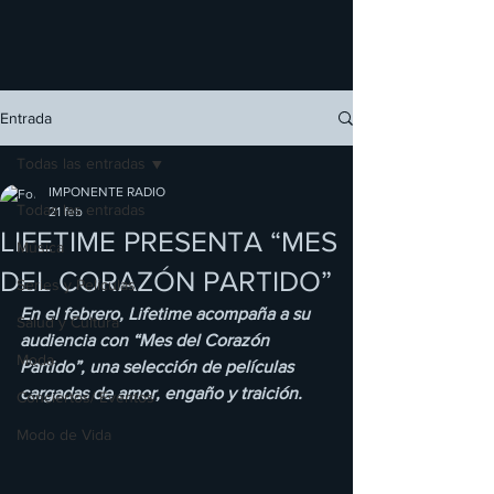
Entrada
Todas las entradas
IMPONENTE RADIO
Todas las entradas
21 feb
LIFETIME PRESENTA “MES
Música
DEL CORAZÓN PARTIDO”
Series y Películas
En el febrero, Lifetime acompaña a su 
Salud y Cultura
audiencia con “Mes del Corazón 
Moda
Partido”, una selección de películas 
cargadas de amor, engaño y traición.
Conciertos/ Eventos
Modo de Vida