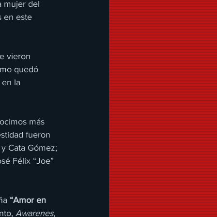
a mujer del 
s en este 
e vieron 
como quedó 
en la 
nocimos más 
estidad fueron 
o y Cata Gómez; 
sé Félix “Joe” 
ña 
“Amor en 
to, 
Awarenes
, 