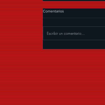
Comentarios
Escribir un comentario...
ALEXANDER ACHA
PRESENTA “MUCHOS
BESOS”, UNA CUMBIA CON
MARIACHI LLENA DE
COQUETERÍA Y BUENA
VIBRA.