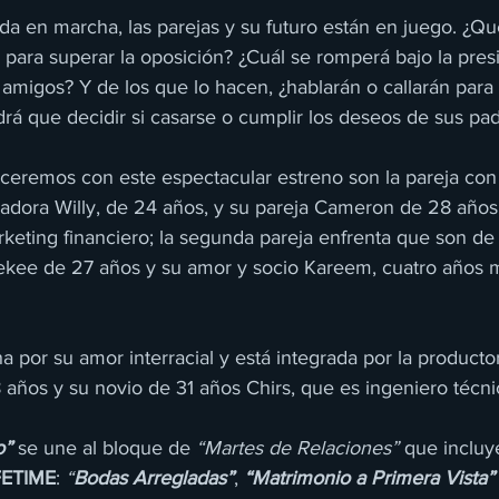
da en marcha, las parejas y su futuro están en juego. ¿Q
e para superar la oposición? ¿Cuál se romperá bajo la pre
y amigos? Y de los que lo hacen, ¿hablarán o callarán para
ndrá que decidir si casarse o cumplir los deseos de sus pa
ceremos con este espectacular estreno son la pareja con 
ucadora Willy, de 24 años, y su pareja Cameron de 28 años,
eting financiero; la segunda pareja enfrenta que son de 
ekee de 27 años y su amor y socio Kareem, cuatro años m
ha por su amor interracial y está integrada por la producto
8 años y su novio de 31 años Chirs, que es ingeniero técni
o”
se une al bloque de 
“Martes de Relaciones” 
que incluye
FETIME
: 
“
Bodas Arregladas”
, 
“Matrimonio a Primera Vista”