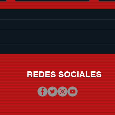
Memo Garza le pone banda
SER
sonora al verano con "Que
CHI
Nivel De Borrachera"
VOLU
REDES SOCIALES