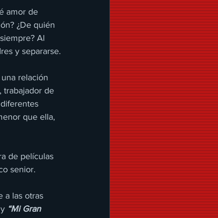
ué amor de 
sión? ¿De quién 
 siempre? Al 
dres y separarse.
una relación 
 trabajador de 
diferentes 
enor que ella, 
ra de películas 
co senior.
 a las otras 
y 
“Mi Gran 