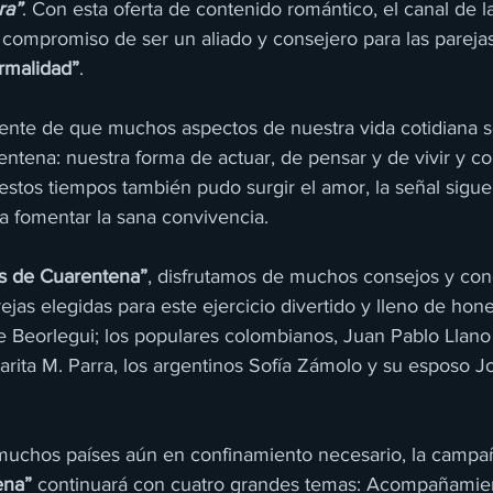
ra”
. Con esta oferta de contenido romántico, el canal de l
 compromiso de ser un aliado y consejero para las pareja
rmalidad”
.
iente de que muchos aspectos de nuestra vida cotidiana s
rentena: nuestra forma de actuar, de pensar y de vivir y 
tos tiempos también pudo surgir el amor, la señal sigue 
 fomentar la sana convivencia.
s de Cuarentena”
, disfrutamos de muchos consejos y co
ejas elegidas para este ejercicio divertido y lleno de hon
txe Beorlegui; los populares colombianos, Juan Pablo Llan
rita M. Parra, los argentinos Sofía Zámolo y su esposo Jo
muchos países aún en confinamiento necesario, la campa
ena”
 continuará con cuatro grandes temas: Acompañamien