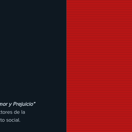
or y Prejuicio”
tores de la 
o social.