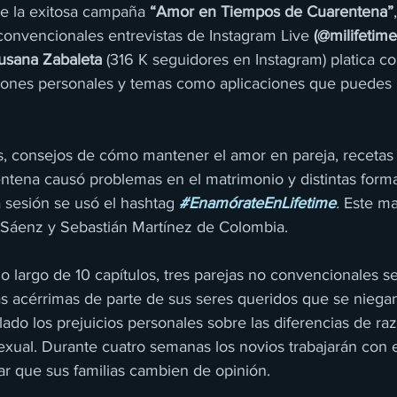
e la exitosa campaña 
“Amor en Tiempos de Cuarentena”
convencionales entrevistas de Instagram Live 
(@milifetime
usana Zabaleta
 (316 K seguidores en Instagram) platica c
ciones personales y temas como aplicaciones que puedes u
os, consejos de cómo mantener el amor en pareja, recetas 
ntena causó problemas en el matrimonio y distintas formas
 sesión se usó el hashtag 
#EnamórateEnLifetime
. 
Este ma
y Sáenz y Sebastián Martínez de Colombia.
 lo largo de 10 capítulos, tres parejas no convencionales se 
as acérrimas de parte de sus seres queridos que se niegan
ado los prejuicios personales sobre las diferencias de raza
exual. Durante cuatro semanas los novios trabajarán con e
ar que sus familias cambien de opinión.