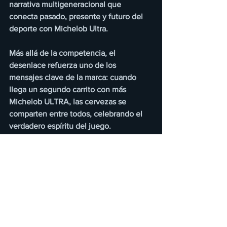
narrativa multigeneracional que 
conecta pasado, presente y futuro del 
deporte con Michelob Ultra.
Más allá de la competencia, el 
desenlace refuerza uno de los 
mensajes clave de la marca: cuando 
llega un segundo carrito con más 
Michelob ULTRA, las cervezas se 
comparten entre todos, celebrando el 
verdadero espíritu del juego.
Al respecto, Rodolfo Vargas, director de 
marcas premium de Grupo Modelo, 
comentó: 
“La Copa Mundial de la FIFA 
2026™ nos permite acercarnos a los fans 
a través de experiencias relevantes y 
memorables. ‘The Superior Match’ no 
se queda solo en la competencia, sino 