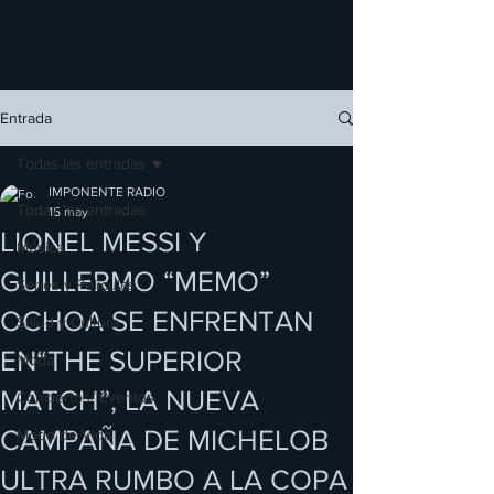
Entrada
Todas las entradas
IMPONENTE RADIO
Todas las entradas
15 may
LIONEL MESSI Y
Música
GUILLERMO “MEMO”
Series y Películas
OCHOA SE ENFRENTAN
Salud y Cultura
EN“THE SUPERIOR
Moda
MATCH”, LA NUEVA
Conciertos/ Eventos
CAMPAÑA DE MICHELOB
Modo de Vida
ULTRA RUMBO A LA COPA