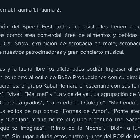
ernal,Trauma 1,Trauma 2.
ón del Speed Fest, todos los asistentes tienen acce
vas como: área comercial, área de alimentos y bebidas,
g, Car Show, exhibición de acrobacia en moto, acrobacia
e nuestros patrocinadores y gran concierto musical.
eras y la lucha libre los aficionados podrán ingresar al á
ran concierto al estilo de BoBo Producciones con su gira
aciones, el grupo Kabah tomará el escenario con sus tema
ar”, “Vive”, “Mai mai” y “La vida de va”. La agrupación de
“Cuarenta grados”, “La Puerta del Colegio”, “Malherido”,
sus éxitos de rap como: “Formas de Amor”, “Ponte aten
 y “Capitan”. Y finalmente el grupo argentino The Saca
que te imaginas”, “Ritmo de la Noche”, “Bikini a lunar
ca”. Sin lugar a duda estos cuatro grupos del POP de los