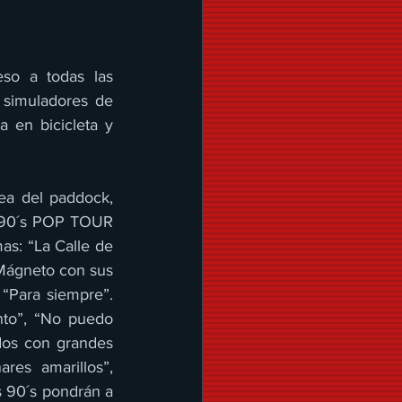
so a todas las 
 simuladores de 
 en bicicleta y 
rea del paddock, 
: 90´s POP TOUR 
s: “La Calle de 
 Mágneto con sus 
 “Para siempre”. 
to”, “No puedo 
dos con grandes 
es amarillos”, 
 90´s pondrán a 