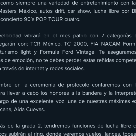
 como siempre una variedad de entretenimiento con las
sters México, autos drift, car show, lucha libre por B
l concierto 90´s POP TOUR cuatro.
velocidad vibrará en el mes patrio con 7 categorías di
legarán con: TCR México, TC 2000, FIA NACAM Formul
turismo light y Formula Ford Vintage. Te aseguramos
nas de emoción, no te debes perder estas reñidas compete
 través de internet y redes sociales.
bre en la ceremonia de protocolo contaremos con la
ra llevar a cabo los honores a la bandera y la interpret
cargo de una excelente voz, una de nuestras máximas ex
cana, Aída Cuevas.
rás de la grada 2, tendremos funciones de lucha libre 
os subirán al ring, donde veremos vuelos, lances, topes, 