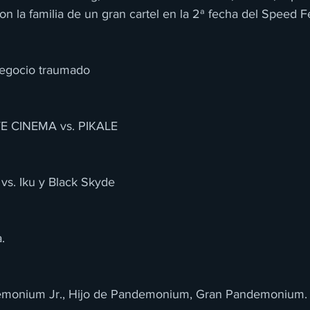
con la familia de un gran cartel en la 2ª fecha del Speed F
Negocio traumado
E CINEMA vs. PIKALE
s. Iku y Black Skyde
.
onium Jr., Hijo de Pandemonium, Gran Pandemonium. 