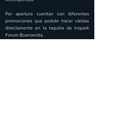
Por apertura cuentan con diferentes 
promociones que podrán hacer válidas 
directamente en la taquilla de Inspark 
Forum Buenavista.
Además, se unen al club de los Escape 
Rooms con una experiencia de 40 
minutos llamada “Viaje al Futuro” donde 
los visitantes deberán viajar en el 
tiempo resolviendo los acertijos que 
encuentren en su camino para poder 
regresar al presente. Está experiencia 
inmersiva está diseñada para equipos de 
2 a 4 jugadores. Los costros del Escape 
Room son: 2 jugadores ($500), 3 
jugadores ($675) y 4 jugadores ($800)