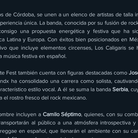
os de Córdoba, se unen a un elenco de artistas de talla i
eriencia única. La banda, conocida por su fusión de rock,
e consigo una propuesta energética y festiva que ha si
ca Latina y Europa. Con éxitos bien posicionados en Mé
ivo que incluye elementos circenses, Los Caligaris se 
a música festiva en español.
nte Fest también cuenta con figuras destacadas como 
Jos
ndx ha consolidado una carrera como solista, cautivando
racterístico estilo vocal. A él se suma la banda 
Serbia
, cu
 el rostro fresco del rock mexicano.
nombre incluyen a 
Camilo Séptimo
, quienes, con su combi
ansportarán al público a una atmósfera introspectiva y
 reggae en español, que llenarán el ambiente con su carac