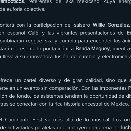
rambóticos
, referentes del ska mexicano, cuya energ
e euforia colectiva.
contará con la participación del salsero 
Willie González
en español 
Caló
, y las vibrantes presentaciones de 
E
combinarán reggae, ska y cumbia para encender los ánim
tará representado por la icónica 
Banda Maguey
, mientra
o
 llevará su innovadora fusión de cumbia y electrónica a
ierte en un evento sin comparación. Con las imponentes Pi
ón de fondo, los asistentes tendrán la oportunidad de dis
ras se conectan con la rica historia ancestral de México.
l Caminante Fest va más allá de lo musical. Los org
de actividades paralelas que incluyen una arena de 
luch