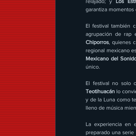
relajado; y 
Los Est
garantiza momentos d
El festival también 
agrupación de rap 
Chiporros
, quienes 
regional mexicano es
Mexicano del Sonid
único.
Teotihuacán
 lo conv
y de la Luna como tel
lleno de música mient
La experiencia en e
preparado una serie 