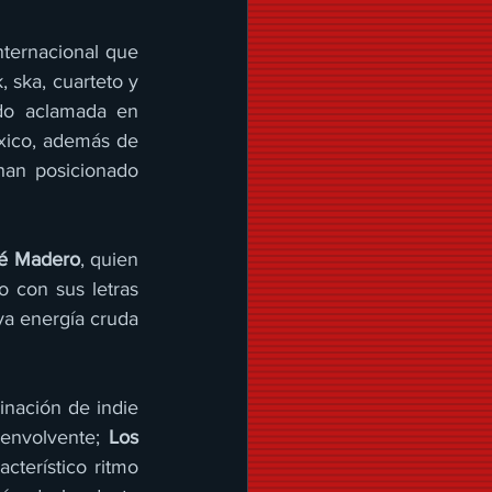
nternacional que 
 ska, cuarteto y 
do aclamada en 
xico, además de 
han posicionado 
é Madero
, quien 
 con sus letras 
ya energía cruda 
nación de indie 
 envolvente; 
Los 
terístico ritmo 