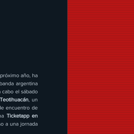
próximo año, ha 
sorprendido a sus seguidores al anunciar la incorporación de la reconocida banda argentina 
 como parte de su imponente cartel. Este espectáculo se llevará a cabo el sábado 
 Teotihuacán
, un 
de encuentro de 
ma 
Ticketapp en 
o a una jornada 