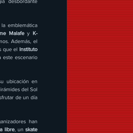
ía desbordante 
, la emblemática 
me Malafe
 y 
K-
os. Además, el 
s que el 
Instituto 
 este escenario 
El festival no solo ofrece un cartel diverso y de gran calidad, sino que su ubicación en 
rámides del Sol 
frutar de un día 
anizadores han 
a libre
, un 
skate 