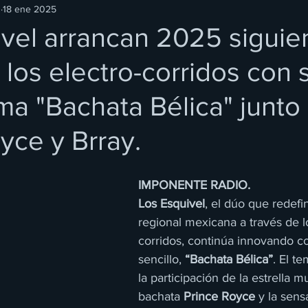
O
18 ene 2025
ivel arrancan 2025 sigui
 los electro-corridos con 
a "Bachata Bélica" junto
yce y Brray.
IMPONENTE RADIO.
Los Esquivel
, el dúo que redefi
regional mexicana a través de l
corridos, continúa innovando c
sencillo, 
“Bachata Bélica”
. El t
la participación de la estrella m
bachata 
Prince Royce
 y la sens