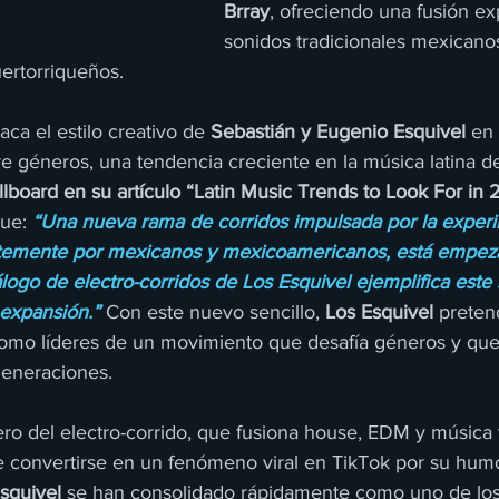
Brray
, ofreciendo una fusión ex
sonidos tradicionales mexicanos
uertorriqueños.
aca el estilo creativo de 
Sebastián y Eugenio Esquivel
 en 
e géneros, una tendencia creciente en la música latina d
llboard en su artículo “Latin Music Trends to Look For in 
ue: 
“Una nueva rama de corridos impulsada por la experi
temente por mexicanos y mexicoamericanos, está empez
logo de electro-corridos de Los Esquivel ejemplifica este
expansión.”
 Con este nuevo sencillo, 
Los Esquivel
 preten
omo líderes de un movimiento que desafía géneros y que
generaciones.
ro del electro-corrido, que fusiona house, EDM y música t
convertirse en un fenómeno viral en TikTok por su humo
squivel
 se han consolidado rápidamente como uno de los 