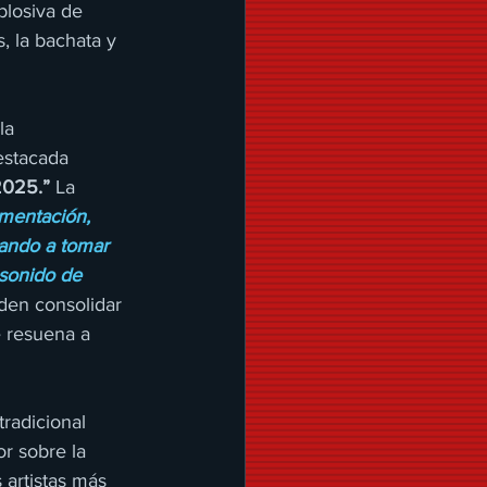
plosiva de 
, la bachata y 
la 
estacada 
2025.”
 La 
mentación, 
ando a tomar 
 sonido de 
den consolidar 
 resuena a 
radicional 
r sobre la 
artistas más 