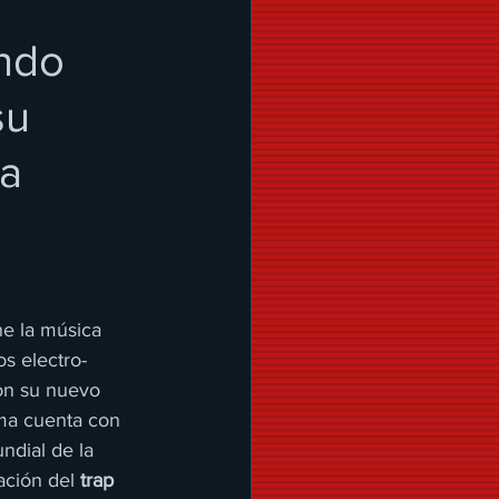
endo
su
 a
ne la música 
os electro-
on su nuevo 
ema cuenta con 
undial de la 
ación del 
trap 