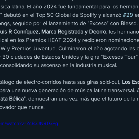
úsica latina. El año 2024 fue fundamental para los herman
in” debutó en el Top 50 Global de Spotify y alcanzó 
#29
 e
Songs, seguido por el lanzamiento de "Exceso" con Blessd
uis R Conríquez, Marca Registrada y Deorro
, los hermano
cal en los Premios HEAT 2024 y recibieron nominacione
 y Premios Juventud. Culminaron el año agotando las en
r 30 ciudades de Estados Unidos y la gira “Excesos Tour” 
consolidando su ascenso en la industria musical.
logo de electro-corridos hasta sus giras sold-out, 
Los Es
ara una nueva generación de música latina transversal. Al
ata Bélica"
, demuestran una vez más que el futuro de la 
ovador que nunca.
com/watch?v=ZcB3JN8TGPg