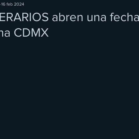
O
16 feb 2024
RARIOS abren una fech
ena CDMX