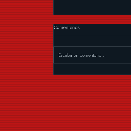
Comentarios
Escribir un comentario...
LA ARROLLADORA BANDA
EL LIMÓN DE RENÉ
CAMACHO LLEGA
NUEVAMENTE A LA ARENA
CDMX