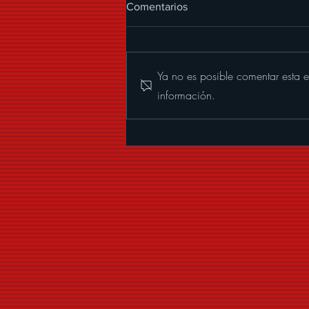
Comentarios
Ya no es posible comentar esta e
información.
ALEXANDER ACHA
PRESENTA “MUCHOS
BESOS”, UNA CUMBIA CON
MARIACHI LLENA DE
COQUETERÍA Y BUENA
VIBRA.