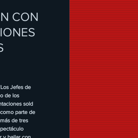
ON CON
CIONES
S
‘Los Jefes de 
io de los 
taciones sold 
 como parte de 
 más de tres 
spectáculo 
 y bailar con 