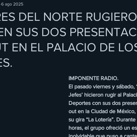
O
6 ago 2025
RES DEL NORTE RUGIER
EN SUS DOS PRESENTA
T EN EL PALACIO DE LO
S.
IMPONENTE RADIO.
El pasado viernes y sábado, 
Jefes’ hicieron rugir al Palac
Deportes con sus dos presen
out en la Ciudad de México,
su gira “La Lotería”. Durante
horas, el grupo ofreció un e
inolvidable que puso a cantar