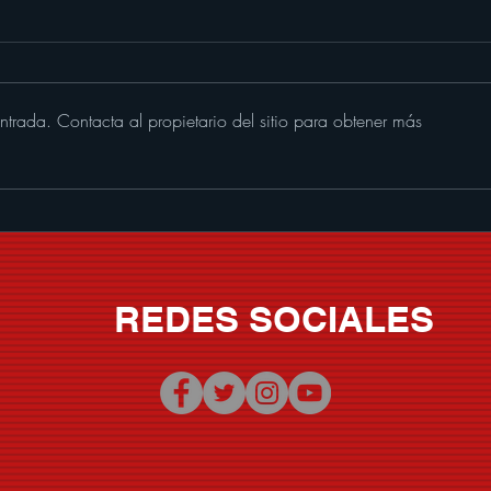
ntrada. Contacta al propietario del sitio para obtener más
Memo Garza le pone banda
SER
sonora al verano con "Que
CHI
Nivel De Borrachera"
VOLU
REDES SOCIALES