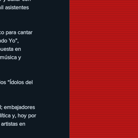
il asistentes 
co para cantar 
ndo Yo”, 
puesta en 
 música y 
s “Ídolos del 
l; embajadores 
tica y, hoy por 
rtistas en 