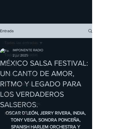
Entrada
Todas las entradas
IMPONENTE RADIO
Todas las entradas
2 jul 2025
MÉXICO SALSA FESTIVAL:
Música
UN CANTO DE AMOR,
Series y Películas
RITMO Y LEGADO PARA
Salud y Cultura
LOS VERDADEROS
Moda
SALSEROS.
Conciertos/ Eventos
OSCAR D´LEÓN, JERRY RIVERA, INDIA, 
Modo de Vida
TONY VEGA, SONORA PONCEÑA, 
SPANISH HARLEM ORCHESTRA Y 