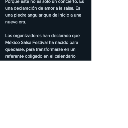
Porque este no es solo un concierto. Es 
una declaración de amor a la salsa. Es 
una piedra angular que da inicio a una 
nueva era.
Los organizadores han declarado que 
México Salsa Festival ha nacido para 
quedarse, para transformarse en un 
referente obligado en el calendario 
mundial de la música latina. No se trata 
de llenar espacios, sino de erigir una 
catedral musical, donde la fe en el ritmo 
se celebra de pie, bailando, sudando, 
cantando con lágrimas en los ojos y 
sonrisas en los labios. La presencia de 
Oscar D´León, Jerry Rivera, India, Tony 
Vega, Sonora Ponceña, Spanish Harlem 
Orchestra y Havana D´Primera dan fe de 
ello.