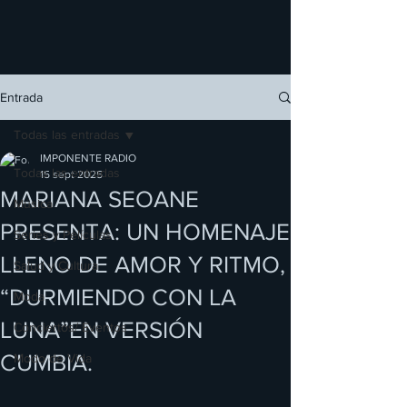
Entrada
Todas las entradas
IMPONENTE RADIO
Todas las entradas
15 sept 2025
MARIANA SEOANE
Música
PRESENTA: UN HOMENAJE
Series y Películas
LLENO DE AMOR Y RITMO,
Salud y Cultura
“DURMIENDO CON LA
Moda
LUNA”EN VERSIÓN
Conciertos/ Eventos
CUMBIA.
Modo de Vida