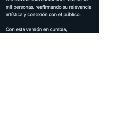
mil personas, reafirmando su relevancia 
artística y conexión con el público.
Con esta versión en cumbia, 
“Durmiendo con la Luna” se transforma 
en un tema no solo para escuchar y 
sentir, sino también para disfrutar en la 
pista de baile. La propuesta une 
nostalgia, romanticismo y ritmo, 
reafirmando que la cumbia sigue siendo 
el lenguaje musical que mejor define a 
Mariana Seoane.
“Quise hacer esta versión porque la 
música nos conecta con quienes 
amamos, y esta canción siempre ha 
tenido un significado especial para mí. 
Ahora, con esta cumbia, quiero que 