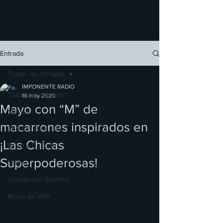
Entrada
Todas las entradas
IMPONENTE RADIO
Todas las entradas
16 may 2025
Mayo con “M” de
Música
macarrones inspirados en
Series y Películas
¡Las Chicas
Salud y Cultura
Superpoderosas!
Moda
Conciertos/ Eventos
Modo de Vida