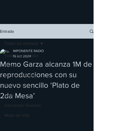
Entrada
Todas las entradas
IMPONENTE RADIO
Todas las entradas
16 oct 2024
Memo Garza alcanza 1M de
Música
reproducciones con su
Series y Películas
nuevo sencillo ‘Plato de
Salud y Cultura
2da Mesa’
Moda
Conciertos/ Eventos
Modo de Vida