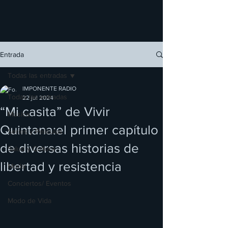
Entrada
Todas las entradas
IMPONENTE RADIO
Todas las entradas
22 jul 2024
“Mi casita” de Vivir
Música
Quintana:el primer capítulo
Series y Películas
de diversas historias de
Salud y Cultura
libertad y resistencia
Moda
Conciertos/ Eventos
Modo de Vida