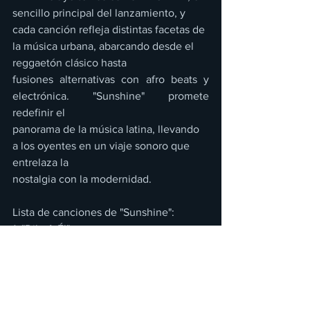
sencillo principal del lanzamiento, y 
cada canción refleja distintas facetas de 
la música urbana, abarcando desde el 
reggaetón clásico hasta 
fusiones alternativas con afro beats y 
electrónica. "Sunshine" promete 
redefinir el 
panorama de la música latina, llevando 
a los oyentes en un viaje sonoro que 
entrelaza la 
nostalgia con la modernidad. 
Lista de canciones de "Sunshine": 
1. "Dile A Él" 
2. "Roxxxstal" 
3. "Delirio" 
4. "No Se" 
5. "TOTiii" 