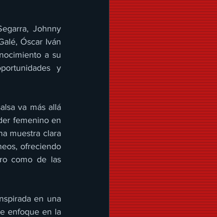
egarra, Johnny 
alé, Óscar Iván 
nocimiento a su 
portunidades y 
lsa va más allá 
der femenino en 
a muestra clara 
eos, ofreciendo 
ro como de las 
nspirada en una 
te enfoque en la 