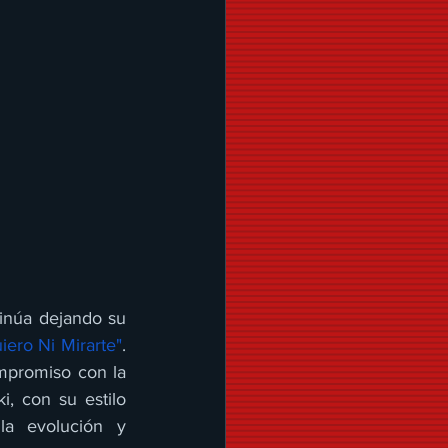
inúa dejando su 
iero Ni Mirarte"
. 
mpromiso con la 
, con su estilo 
a evolución y 