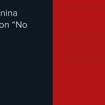
enina
con “No