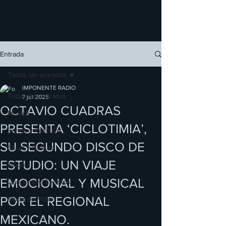
Entrada
Todas las entradas
IMPONENTE RADIO
Todas las entradas
7 jul 2025
OCTAVIO CUADRAS
Música
PRESENTA ‘CICLOTIMIA’,
Series y Películas
SU SEGUNDO DISCO DE
Salud y Cultura
ESTUDIO: UN VIAJE
Moda
EMOCIONAL Y MUSICAL
Conciertos/ Eventos
POR EL REGIONAL
Modo de Vida
MEXICANO.