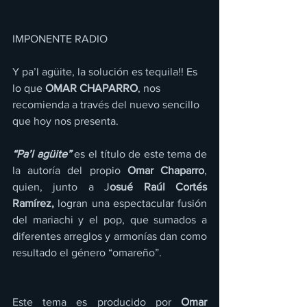
IMPONENTE RADIO
Y pa’l agüite, la solución es tequila!! Es 
lo que 
OMAR CHAPARRO
, nos 
recomienda a través del nuevo sencillo 
que hoy nos presenta.
“Pa’l agüite”
 es el título de este tema de 
la autoría del propio 
Omar Chaparro
, 
quien, junto a J
osué Raúl Cortés 
Ramírez,
 logran una espectacular fusión 
del mariachi y el pop, que sumados a 
diferentes arreglos y armonías dan como 
resultado el género “omareño”.
Este tema es producido por 
Omar 