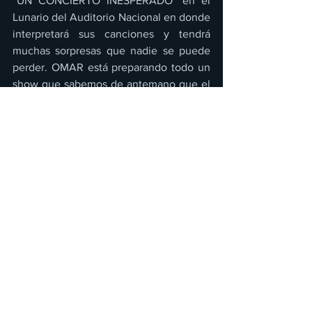
“UN CONCIERTO INESPERADO” en el 
Lunario del Auditorio Nacional en donde 
interpretará sus canciones y tendrá 
muchas sorpresas que nadie se puede 
perder. OMAR está preparando todo un 
show que sabemos de antemano que el 
público gozará en grande, además 
porque interpretará por primera vez en 
vivo el tema 
“Pa’l agüite”
 además de 
presentar también el tema que días 
antes estrenará: 
“Carita bonita”.
“Pa’l agüite”
 ya está disponible en todas 
las plataformas digitales, al igual que el 
video oficial, que fue grabado en las 
calles de la ciudad de México y que ya 
se puede disfrutar a través del canal 
oficial de 
OMAR CHAPARRO 
en 
YouTube.