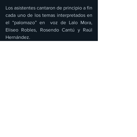
Los asistentes cantaron de principio a fin 
cada uno de los temas interpretados en 
el “palomazo” en  voz de Lalo Mora, 
Eliseo Robles, Rosendo Cantú y Raúl 
Hernández. 
Por medio de las redes sociales del 
PALOMAZO NORTEÑO se estarán 
anunciando las próximas fechas de la 
gira. 
Ver todo
Entradas recientes