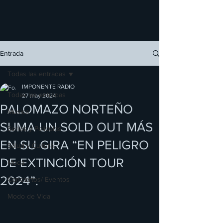
Entrada
Todas las entradas
IMPONENTE RADIO
Todas las entradas
27 may 2024
PALOMAZO NORTEÑO
Música
SUMA UN SOLD OUT MÁS
Series y Películas
EN SU GIRA “EN PELIGRO
Salud y Cultura
DE EXTINCIÓN TOUR
Moda
2024”.
Conciertos/ Eventos
Modo de Vida