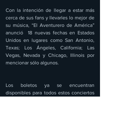
Con la intención de llegar a estar más 
cerca de sus fans y llevarles lo mejor de 
su música, “El Aventurero de América” 
anunció  18 nuevas fechas en Estados 
Unidos en lugares como San Antonio, 
Texas; Los Ángeles, California; Las 
Vegas, Nevada y Chicago, Illinois por 
mencionar sólo algunos.
Los boletos ya se encuentran 
disponibles para todos estos conciertos 
que prometen ser inolvidables por el 
gran espectáculo que ofrece Pedro 
Fernández con sus grandes éxitos y 
nuevos temas, acompañado de su 
mariachi y bailarines, por lo que no 
deben perder la oportunidad de asistir 