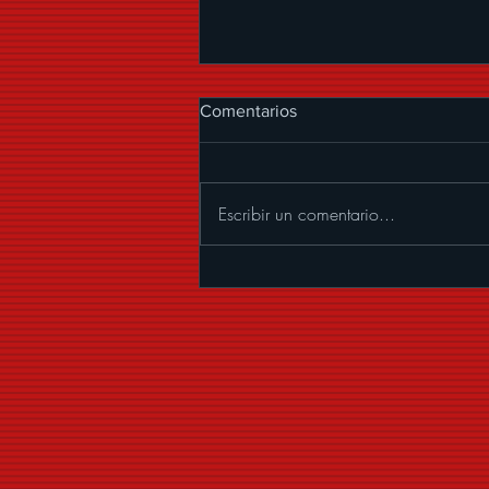
Comentarios
Escribir un comentario...
LA ARROLLADORA BANDA
EL LIMÓN DE RENÉ
CAMACHO LLEGA
NUEVAMENTE A LA ARENA
CDMX