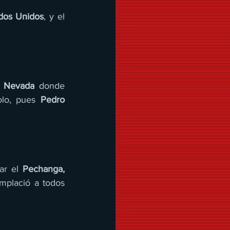
ados Unidos
, y el 
 Nevada
 donde 
olo, pues 
Pedro 
ar el 
Pechanga, 
mplació a todos 