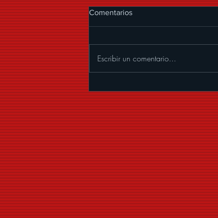
Comentarios
Escribir un comentario...
ALEXANDER ACHA
PRESENTA “MUCHOS
BESOS”, UNA CUMBIA CON
MARIACHI LLENA DE
COQUETERÍA Y BUENA
VIBRA.