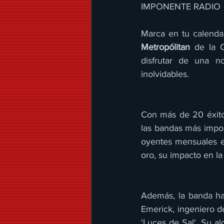
IMPONENTE RADIO 
Marca en tu calenda
Metropólitan
 de la 
disfrutar de una n
inolvidables.
Con más de 20 éxito
las bandas más impor
oyentes mensuales e
oro, su impacto en la
Además, la banda ha
Emerick, ingeniero d
'Luces de Sal'. Su al