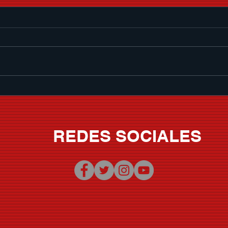
Memo Garza le pone banda
SER
sonora al verano con "Que
CHI
Nivel De Borrachera"
VOLU
REDES SOCIALES