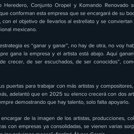
to Heredero, Conjunto Oropel y Komando Renovado so
que conforman esta empresa que se encargará de su book
, con el objetivo de llevarlos al estrellato y se conviertan
gional mexicano. 
strategia es “ganar y ganar”, no hay de otra, no voy hab
re gana la empresa y el artista está abajo. Aquí ganam
e crecer, de ser escuchados, de ser conocidos”, com
us puertas para trabajar con más artistas y compositores,
s, adelantó que en 2025 su elenco crecerá con dos arti
empre demostrando que hay talento, solo falta apoyarlo.
encargar de la imagen de los artistas, producciones, col
s con empresas ya consolidadas, se vienen varias sorpr