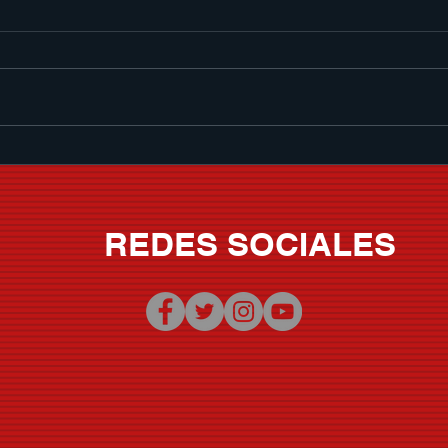
Memo Garza le pone banda
SER
sonora al verano con "Que
CHI
Nivel De Borrachera"
VOLU
REDES SOCIALES