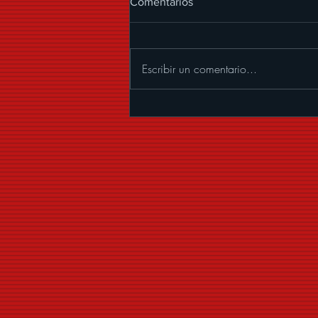
Comentarios
Escribir un comentario...
ALEXANDER ACHA
PRESENTA “MUCHOS
BESOS”, UNA CUMBIA CON
MARIACHI LLENA DE
COQUETERÍA Y BUENA
VIBRA.