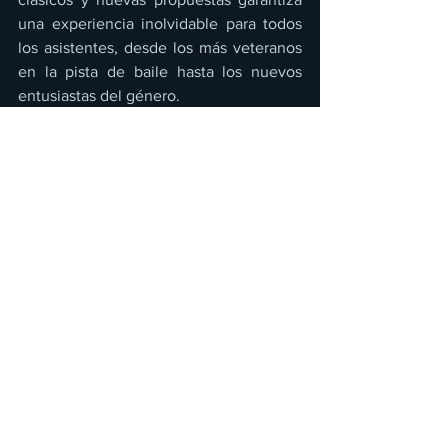
una experiencia inolvidable para todos 
los asistentes, desde los más veteranos 
en la pista de baile hasta los nuevos 
entusiastas del género.
"Póker de Reyes"
 será más que un 
concierto: será un homenaje a la salsa 
como expresión cultural, reuniendo a 
grandes intérpretes y a una audiencia 
apasionada en un espacio que promete 
convertirse en el epicentro de la música 
tropical.
Los boletos para este magno evento ya 
están a la venta en el sistema Boletia y 
en las taquillas del Centro de 
Convenciones Tlatelolco, con precios 
que oscilan entre $600 para la entrada 