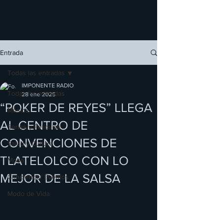
Entrada
Todas las entradas
IMPONENTE RADIO
Todas las entradas
28 ene 2025
“POKER DE REYES” LLEGA
Música
AL CENTRO DE
Series y Películas
CONVENCIONES DE
Salud y Cultura
TLATELOLCO CON LO
Moda
MEJOR DE LA SALSA
Conciertos/ Eventos
Modo de Vida