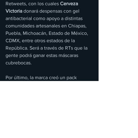
Retweets, con los cuales 
Cerveza 
Victoria
 donará despensas con gel 
antibacterial como apoyo a distintas 
comunidades artesanales en Chiapas, 
Puebla, Michoacán, Estado de México, 
CDMX, entre otros estados de la 
República. Será a través de RTs que la 
gente podrá ganar estas máscaras 
cubrebocas.
Por último, la marca creó un pack 
edición especial en el que se incluirán 
5 cubrebocas de uso comunitario con 
los diseños hechos en colaboración 
creativa con 10 maestros mascareros y 
la marca de moda 
Carla Fernández
 de la 
primera etapa de 
#PonteLaMáscara
, ya 
que los primeros 50,000 que se 
crearon fueron donados a los 