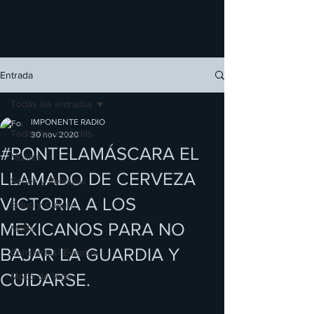
Entrada
Todas las entradas
IMPONENTE RADIO
Todas las entradas
30 nov 2020
#PONTELAMÁSCARA EL
Música
LLAMADO DE CERVEZA
Series y Películas
VICTORIA A LOS
Salud y Cultura
MEXICANOS PARA NO
Moda
BAJAR LA GUARDIA Y
Conciertos/ Eventos
CUIDARSE.
Modo de Vida