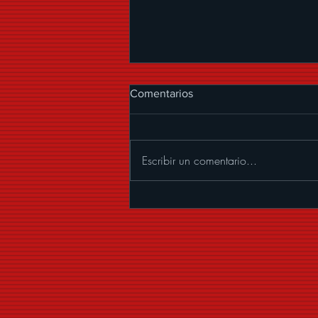
Comentarios
Escribir un comentario...
LA ARROLLADORA BANDA
EL LIMÓN DE RENÉ
CAMACHO LLEGA
NUEVAMENTE A LA ARENA
CDMX