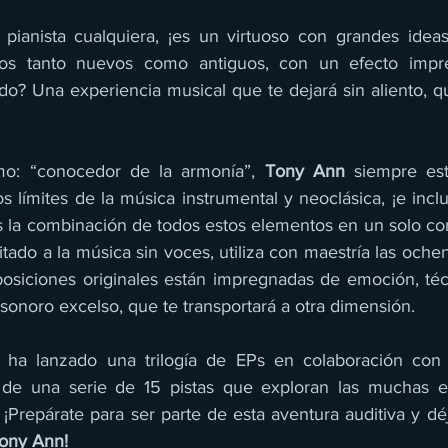
ianista cualquiera, ¡es un virtuoso con grandes ideas!
los tanto nuevos como antiguos, con un efecto impre
ado? Una experiencia musical que te dejará sin aliento, qu
o: “conocedor de la armonía”, 
Tony Ann
 siempre es
 límites de la música instrumental y neoclásica, ¡e incl
s la combinación de todos estos elementos en un solo co
tado a la música sin voces, utiliza con maestría las ochen
osiciones originales están impregnadas de emoción, técn
sonoro excelso, que te transportará a otra dimensión.
 
ha lanzado una trilogía de EPs en colaboración con
de una serie de 15 pistas que exploran las muchas e
Prepárate para ser parte de esta aventura auditiva y déja
ony Ann!