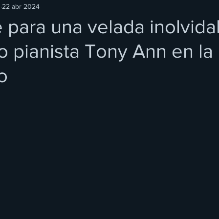
O
22 abr 2024
 para una velada inolvida
so pianista Tony Ann en l
o