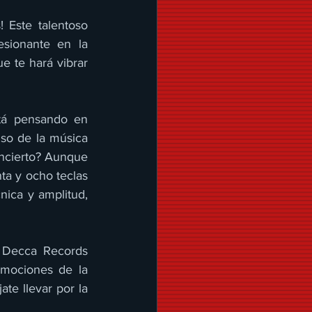
 Este talentoso 
sionante en la 
e te hará vibrar 
tá pensando en 
uso de la música 
ncierto? Aunque 
ta y ocho teclas 
ica y amplitud, 
 Decca Records 
mociones de la 
te llevar por la 