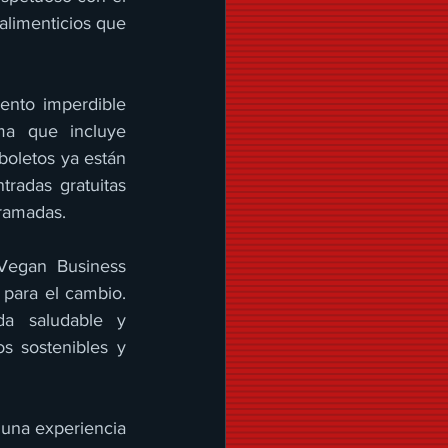
limenticios que 
nto imperdible 
ma que incluye 
boletos ya están 
radas gratuitas 
gramadas.
Vegan Business 
para el cambio. 
a saludable y 
s sostenibles y 
una experiencia 