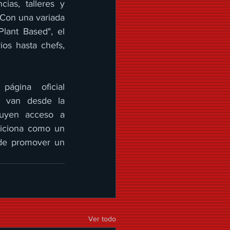
as, talleres y 
 Con una variada 
ant Based", el 
s hasta chefs, 
Los boletos para el evento están disponibles a través de la página oficial 
 van desde la 
uyen acceso a 
siciona como un 
 de promover un 
Ver todo