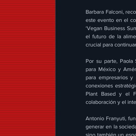
Barbara Falconi, rec
este evento en el con
‘Vegan Business Summ
el futuro de la alim
crucial para continua
Por su parte, Paola
para México y Améri
para empresarios y 
conexiones estratégi
Plant Based y el F
colaboración y el int
Antonio Franyuti, fu
generar en la socied
sino también un espa