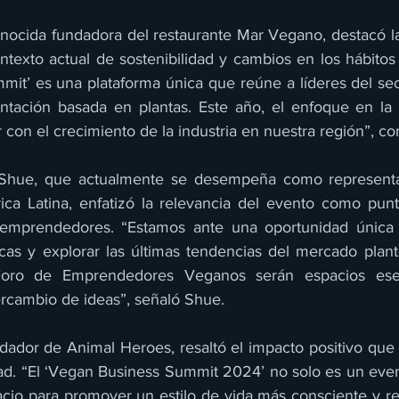
onocida fundadora del restaurante Mar Vegano, destacó la
texto actual de sostenibilidad y cambios en los hábitos a
it’ es una plataforma única que reúne a líderes del secto
entación basada en plantas. Este año, el enfoque en la 
r con el crecimiento de la industria en nuestra región”, c
 Shue, que actualmente se desempeña como representan
ca Latina, enfatizó la relevancia del evento como punt
emprendedores. “Estamos ante una oportunidad única p
cas y explorar las últimas tendencias del mercado plant
oro de Emprendedores Veganos serán espacios esenc
ercambio de ideas”, señaló Shue.
ndador de Animal Heroes, resaltó el impacto positivo que 
ad. “El ‘Vegan Business Summit 2024’ no solo es un even
cio para promover un estilo de vida más consciente y re