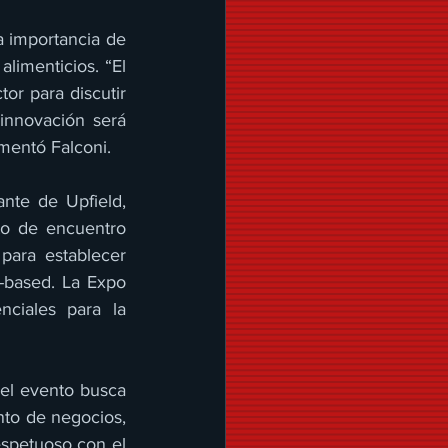
 importancia de 
limenticios. “El 
r para discutir 
innovación será 
omentó Falconi.
te de Upfield, 
o de encuentro 
ara establecer 
-based. La Expo 
iales para la 
el evento busca 
to de negocios, 
spetuoso con el 