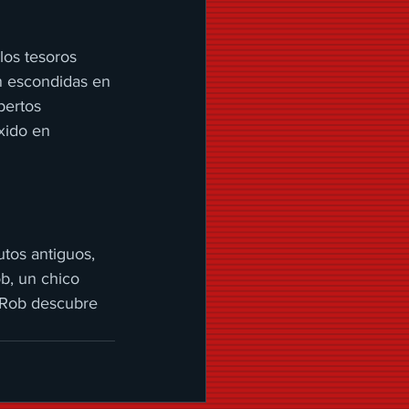
los tesoros 
án escondidas en 
pertos 
xido en 
utos antiguos, 
b, un chico 
, Rob descubre 