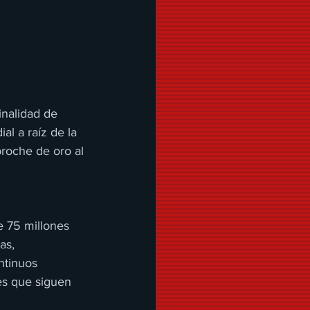
inalidad de 
l a raíz de la 
roche de oro al 
 75 millones 
as, 
ntinuos 
es que siguen 