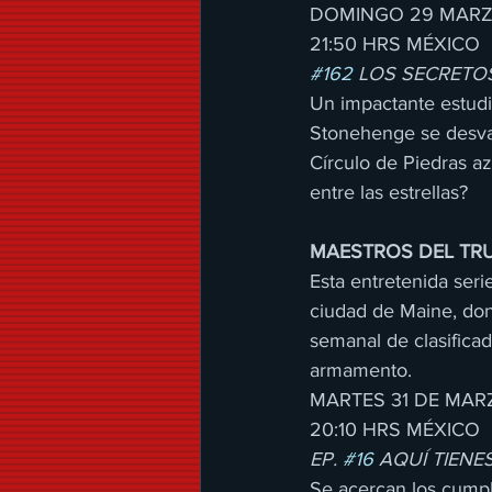
DOMINGO 29 MAR
21:50 HRS MÉXICO
#162
 LOS SECRETO
Un impactante estudi
Stonehenge se desva
Círculo de Piedras az
entre las estrellas?
MAESTROS DEL TRU
Esta entretenida ser
ciudad de Maine, don
semanal de clasifica
armamento.
MARTES 31 DE MAR
20:10 HRS MÉXICO
EP. 
#16
 AQUÍ TIENE
Se acercan los cumpl