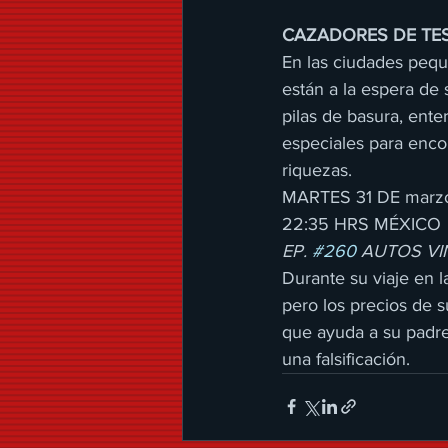
CAZADORES DE TES
En las ciudades peque
están a la espera de 
pilas de basura, ente
especiales para encon
riquezas.
MARTES 31 DE marz
22:35 HRS MÉXICO 
EP. 
#260
 AUTOS VI
Durante su viaje en la
pero los precios de 
que ayuda a su padre 
una falsificación.