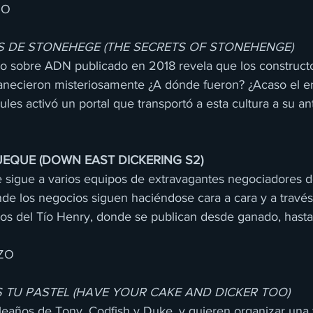
ZO
S DE STONEHEGE (THE SECRETS OF STONEHENGE)
o sobre ADN publicado en 2018 revela que los construct
necieron misteriosamente ¿A dónde fueron? ¿Acaso el e
ules activó un portal que transportó a esta cultura a su an
EQUE (DOWN EAST DICKERING S2)
ie sigue a varios equipos de extravagantes negociadores 
de los negocios siguen haciéndose cara a cara y a través 
dos del Tío Henry, donde se publican desde ganado, hasta
ZO
S TU PASTEL (HAVE YOUR CAKE AND DICKER TOO)
eaños de Tony, Codfish y Duke, y quieren organizar una f