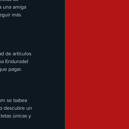
 a una amiga 
eguir más 
d de artículos 
ma Endurodel 
que pagar.
hum se babea 
do descubre un 
etas únicas y 