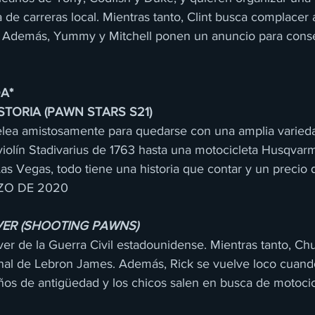
 de carreras local. Mientras tanto, Clint busca complacer
. Además, Yummy y Mitchell ponen un anuncio para cons
A*
ISTORIA (PAWN STARS S21)
pelea amistosamente para quedarse con una amplia varieda
 violín Stadivarius de 1763 hasta una motocicleta Husqvar
Las Vegas, todo tiene una historia que contar y un precio 
ZO DE 2020
VER (SHOOTING PAWNS)
ver de la Guerra Civil estadounidense. Mientras tanto, C
onal de Lebron James. Además, Rick se vuelve loco cuan
os de antigüedad y los chicos salen en busca de motocicl