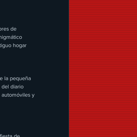
ores de 
nigmático 
tiguo hogar 
de la pequeña 
del diario 
 automóviles y 
iesta de 