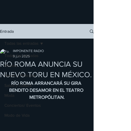
Entrada
Todas las entradas
IMPONENTE RADIO
Todas las entradas
9 jun 2025
RÍO ROMA ANUNCIA SU
Música
NUEVO TORU EN MÉXICO.
Series y Películas
RÍO ROMA ARRANCARÁ SU GIRA 
Salud y Cultura
BENDITO DESAMOR EN EL TEATRO 
Moda
METROPÓLITAN.
Conciertos/ Eventos
Modo de Vida