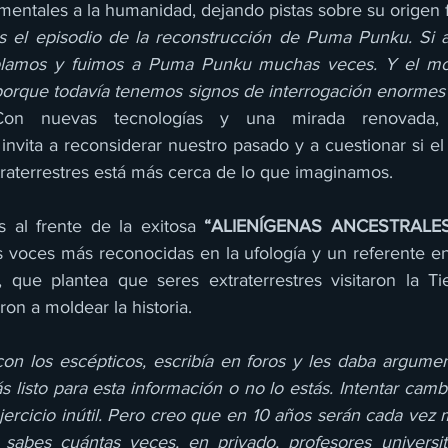
entales a la humanidad, dejando pistas sobre su origen f
 el episodio de la reconstrucción de Puma Punku. Si al
blamos y fuimos a Puma Punku muchas veces. Y el moti
orque todavía tenemos signos de interrogación enormes 
 Con nuevas tecnologías y una mirada renovada,
 invita a reconsiderar nuestro pasado y a cuestionar si el
traterrestres está más cerca de lo que imaginamos.
al frente de la exitosa 
“ALIENÍGENAS ANCESTRALE
 voces más reconocidas en la ufología y un referente en 
, que plantea que seres extraterrestres visitaron la Ti
on a moldear la historia.
 con los escépticos, escribía en foros y les daba argumen
 listo para esta información o no lo estás. Intentar cambi
ercicio inútil. Pero creo que en 10 años serán cada vez 
 sabes cuántas veces, en privado, profesores universit