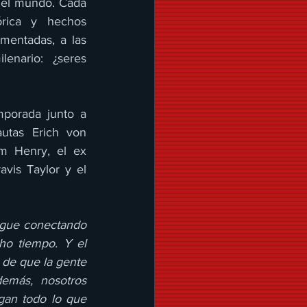
 el mundo. Cada 
rica y hechos 
entadas, a las 
enario: ¿seres 
porada junto a 
utas Erich von 
m Henry, el ex 
avis Taylor y el 
igue conectando 
o tiempo. Y el 
de que la gente 
emás, nosotros 
an todo lo que 