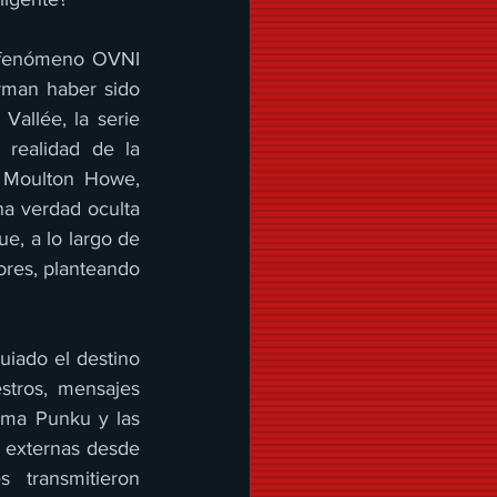
 fenómeno OVNI 
rman haber sido 
allée, la serie 
realidad de la 
 Moulton Howe, 
a verdad oculta 
e, a lo largo de 
ores, planteando 
uiado el destino 
tros, mensajes 
ma Punku y las 
 externas desde 
 transmitieron 