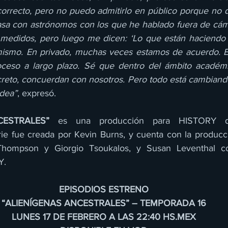
correcto, pero no puedo admitirlo en público porque no q
asa con astrónomos con los que he hablado fuera de cáma
medidos, pero luego me dicen: ‘Lo que están haciendo es
mismo. En privado, muchas veces estamos de acuerdo. Es
oceso a largo plazo. Sé que dentro del ámbito académ
reto, concuerdan con nosotros. Pero todo está cambiando, 
odea”
, expresó.
CESTRALES”
 es una producción para HISTORY d
rie fue creada por Kevin Burns, y cuenta con la producci
Thompson y Giorgio Tsoukalos, y Susan Leventhal co
Y.
EPISODIOS ESTRENO
“ALIENÍGENAS ANCESTRALES” – TEMPORADA 16
LUNES 17 DE FEBRERO A LAS 22:40 HS.MEX