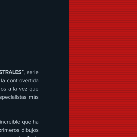
STRALES”
, serie 
la controvertida 
ños a la vez que 
pecialistas más 
ncreíble que ha 
primeros dibujos 