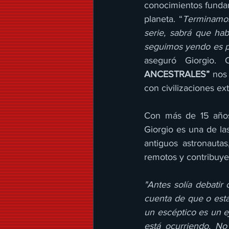
conocimientos fundam
planeta. “
Terminamos
serie, sabrá que ha
seguimos yendo es p
aseguró Giorgio.
ANCESTRALES”
 nos
con civilizaciones ex
Con más de 15 años 
Giorgio es una de las
antiguos astronautas
remotos y contribuyer
"Antes solía debatir
cuenta de que o estás
un escéptico es un ej
está ocurriendo. No