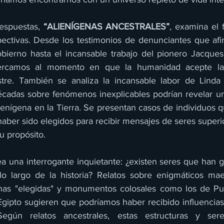
espuestas, 
“ALIENÍGENAS ANCESTRALES”
, examina el
pectivas. Desde los testimonios de denunciantes que afi
obierno hasta el incansable trabajo del pionero Jacques V
cercamos al momento en que la humanidad acepte la 
estre. También se analiza la incansable labor de Linda
cadas sobre fenómenos inexplicables podrían revelar un
ienígena en la Tierra. Se presentan casos de individuos qu
 haber sido elegidos para recibir mensajes de seres superi
u propósito.
a una interrogante inquietante: ¿existen seres que han g
o largo de la historia? Relatos sobre enigmáticos maes
onas "elegidas" y monumentos colosales como los de Pu
gipto sugieren que podríamos haber recibido influencias
egún relatos ancestrales, estas estructuras y seres