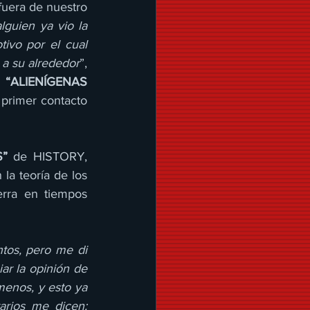
uera de nuestro 
guien ya vio la 
vo por el cual 
a su alrededor
”, 
 
“ALIENÍGENAS 
 primer contacto 
S”
 de HISTORY, 
la teoría de los 
erra en tiempos 
tos, pero me di 
ar la opinión de 
menos, y esto ya 
arios me dicen: 