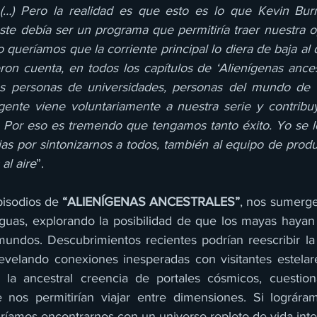
 (…) Pero la realidad es que esto es lo que Kevin Burn
e debía ser un programa que permitiría traer nuestra op
 queríamos que la corriente principal lo diera de baja al 
eron cuenta, en todos los capítulos de ‘Alienígenas ances
 personas de universidades, personas del mundo de la 
gente viene voluntariamente a nuestra serie y contribu
. Por eso es tremendo que tengamos tanto éxito. Yo se lo
ias por sintonizarnos a todos, también al equipo de produ
al aire
”.
isodios de 
“ALIENÍGENAS ANCESTRALES”
, nos sumerge
tiguas, explorando la posibilidad de que los mayas hayan 
undos. Descubrimientos recientes podrían reescribir la h
revelando conexiones inesperadas con visitantes estelare
 la ancestral creencia de portales cósmicos, cuestiona
 nos permitirían viajar entre dimensiones. Si lográram
ríamos encontrarnos con un universo repleto de vida inte