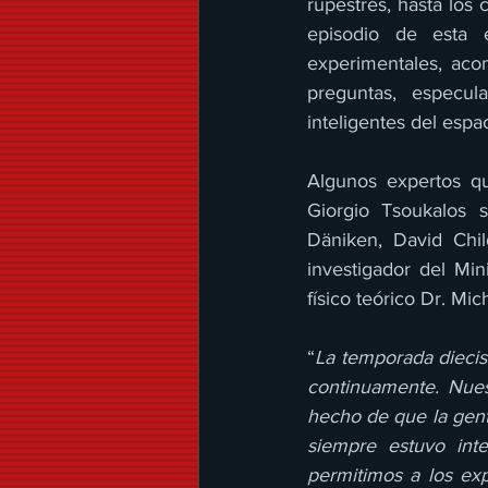
rupestres, hasta los
episodio de esta 
experimentales, aco
preguntas, especul
inteligentes del espac
Algunos expertos qu
Giorgio Tsoukalos s
Däniken, David Chi
investigador del Mini
físico teórico Dr. Mic
“
La temporada diecis
continuamente. Nues
hecho de que la gent
siempre estuvo int
permitimos a los ex