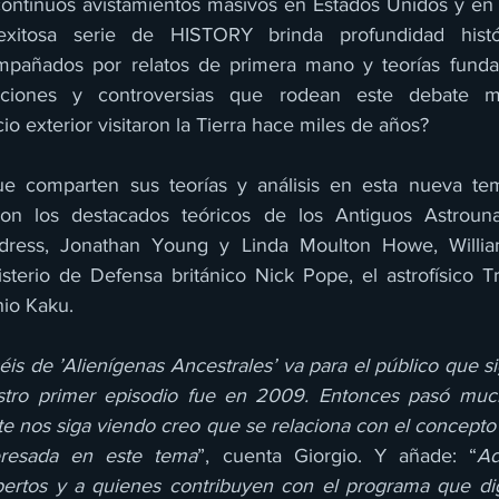
 continuos avistamientos masivos en Estados Unidos y en
exitosa serie de HISTORY brinda profundidad histó
mpañados por relatos de primera mano y teorías fundam
aciones y controversias que rodean este debate mil
io exterior visitaron la Tierra hace miles de años? 
e comparten sus teorías y análisis en esta nueva tem
on los destacados teóricos de los Antiguos Astrouna
ldress, Jonathan Young y Linda Moulton Howe, Willia
sterio de Defensa británico Nick Pope, el astrofísico Tr
hio Kaku.
éis de ’Alienígenas Ancestrales’ va para el público que s
tro primer episodio fue en 2009. Entonces pasó much
e nos siga viendo creo que se relaciona con el concepto 
eresada en este tema
”, cuenta Giorgio. Y añade: “
Ad
pertos y a quienes contribuyen con el programa que dig