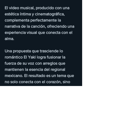
El video musical, producido con una 
estética íntima y cinematográfica, 
complementa perfectamente la 
narrativa de la canción, ofreciendo una 
experiencia visual que conecta con el 
alma.
Una propuesta que trasciende lo 
romántico El Yaki logra fusionar la 
fuerza de su voz con arreglos que 
mantienen la esencia del regional 
mexicano. El resultado es un tema que 
no solo conecta con el corazón, sino 
que también reafirma la vigencia del 
género en nuevas generaciones. Un 
mensaje universal “ Rezo” es más que 
una canción: es un recordatorio de que 
el amor puede ser eterno cuando se 