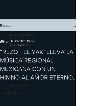
Entrada
Todas las entradas
IMPONENTE RADIO
Todas las entradas
7 oct 2025
“REZO”: EL YAKI ELEVA LA
Música
MÚSICA REGIONAL
Series y Películas
MEXICANA CON UN
Salud y Cultura
HIMNO AL AMOR ETERNO.
Moda
Conciertos/ Eventos
Modo de Vida