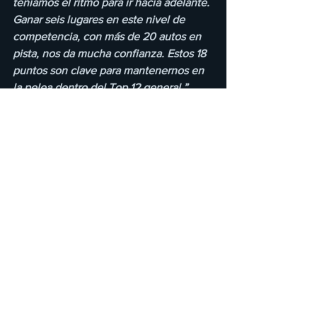
teníamos el ritmo para ir hacia adelante. 
Ganar seis lugares en este nivel de 
competencia, con más de 20 autos en 
pista, nos da mucha confianza. Estos 18 
puntos son clave para mantenernos en 
la pelea dentro del Top 12 general.”
El equipo Juncos Hollinger Racing y 
Ricardo Escotto ya ponen la mira en la 
siguiente cita del calendario, donde 
buscarán capitalizar el aprendizaje 
obtenido en Arlington para seguir 
escalando posiciones en uno de los 
campeonatos más exigentes del mundo.
INDY PARTY
Con gran éxito y entusiasmo fans, 
amig@s y prensa vivieron la 2a carrera 
de Ricardo Escotto en: AL BAT (caja de 