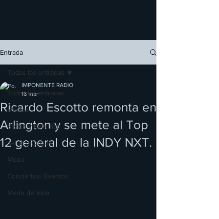
Entrada
Todas las entradas
IMPONENTE RADIO
Todas las entradas
16 mar
Ricardo Escotto remonta en
Música
Arlington y se mete al Top
Series y Películas
12 general de la INDY NXT.
Salud y Cultura
Moda
Conciertos/ Eventos
Modo de Vida