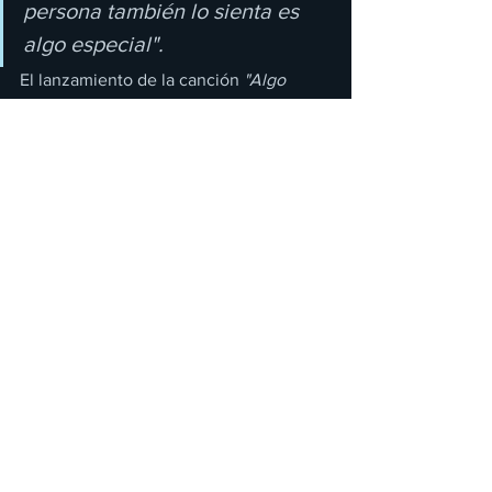
persona también lo sienta es 
algo especial".
El lanzamiento de la canción 
"Algo 
especial"
 está acompañada del 
videoclip oficial donde podemos ver el 
inicio de una relación amorosa entre los 
protagonistas, que reflejan 
perfectamente cómo se hace referencia 
a esa sensación de detención del 
tiempo que vivimos cuando estamos 
frente a la persona que nos gusta. Todo 
esto mientras se intercalan imágenes 
de los artistas en distintas locaciones.
Después del exitoso álbum "
Eres la 
Persona Correcta en el Momento 
Equivocado"
 que alcanzó la 
certificación Platino + Oro y con el cual 