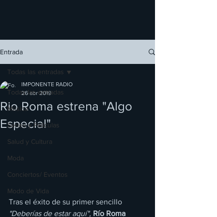
Entrada
Todas las entradas
IMPONENTE RADIO
Todas las entradas
26 abr 2019
Rio Roma estrena "Algo
Música
Especial"
Series y Películas
Salud y Cultura
Moda
Conciertos/ Eventos
Modo de Vida
Tras el éxito de su primer sencillo 
"Deberías de estar aquí",
Río Roma