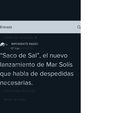
Entrada
Todas las entradas
IMPONENTE RADIO
Todas las entradas
17 mar
“Saco de Sal”, el nuevo
Música
lanzamiento de Mar Solís
Series y Películas
que habla de despedidas
Salud y Cultura
necesarias.
Moda
Conciertos/ Eventos
Modo de Vida