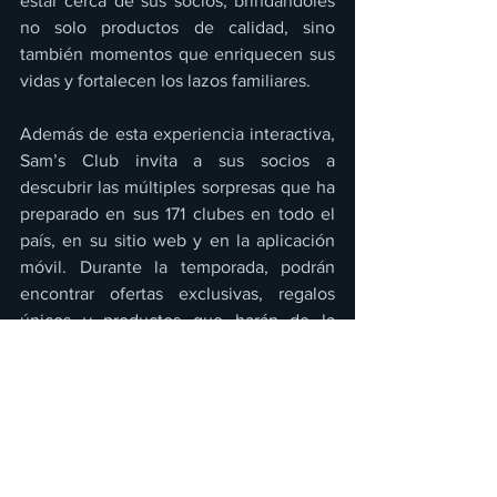
estar cerca de sus socios, brindándoles 
no solo productos de calidad, sino 
también momentos que enriquecen sus 
vidas y fortalecen los lazos familiares.
Además de esta experiencia interactiva, 
Sam’s Club invita a sus socios a 
descubrir las múltiples sorpresas que ha 
preparado en sus 171 clubes en todo el 
país, en su sitio web y en la aplicación 
móvil. Durante la temporada, podrán 
encontrar ofertas exclusivas, regalos 
únicos y productos que harán de la 
Navidad un momento verdaderamente 
especial, subrayando el compromiso de 
la marca con la innovación y la calidad.
En un mundo donde las tradiciones 
cobran un significado especial, Sam’s 