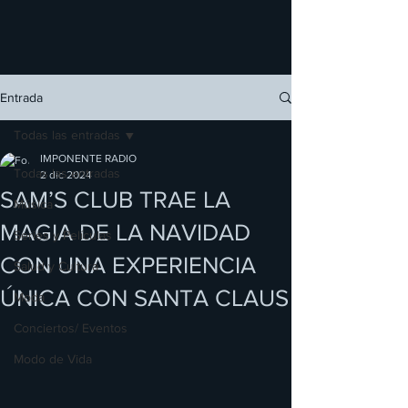
Entrada
Todas las entradas
IMPONENTE RADIO
Todas las entradas
2 dic 2024
SAM’S CLUB TRAE LA
Música
MAGIA DE LA NAVIDAD
Series y Películas
CON UNA EXPERIENCIA
Salud y Cultura
ÚNICA CON SANTA CLAUS
Moda
Conciertos/ Eventos
Modo de Vida