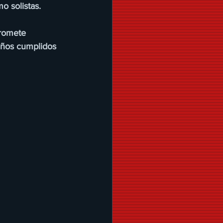
o solistas. 
promete 
eños cumplidos 