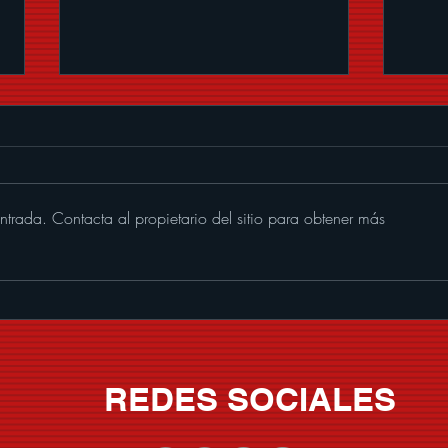
ntrada. Contacta al propietario del sitio para obtener más
Memo Garza le pone banda
SER
sonora al verano con "Que
CHI
Nivel De Borrachera"
VOLU
REDES SOCIALES