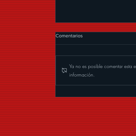
Comentarios
Ya no es posible comentar esta e
información.
ALEXANDER ACHA
PRESENTA “MUCHOS
BESOS”, UNA CUMBIA CON
MARIACHI LLENA DE
COQUETERÍA Y BUENA
VIBRA.