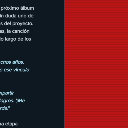
l próximo álbum 
in duda uno de 
 del proyecto. 
s, la canción 
o largo de los 
chos años. 
e ese vínculo 
partir 
ogros. '¡Me 
rde.
”
na etapa 