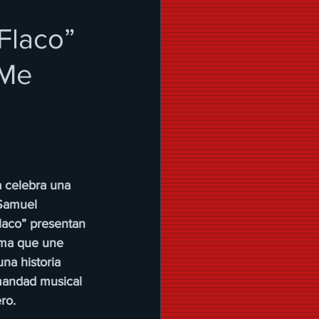
Flaco”
¡Me
 celebra una 
Samuel 
laco” presentan 
tema que une 
na historia 
mandad musical 
ro. 