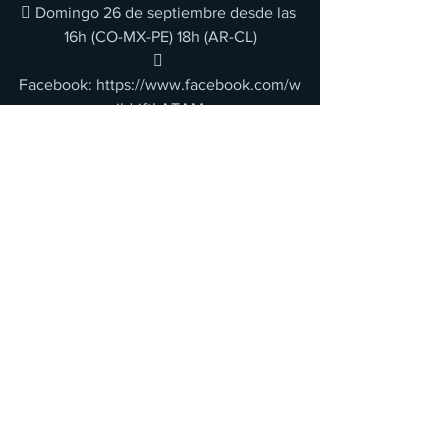
 Domingo 26 de septiembre desde las 
16h (CO-MX-PE) 18h (AR-CL)
 
Facebook: https://www.facebook.com/w
ildriftLATAM
 
Twitch: https://www.twitch.tv/wildriftlata
m
 
YouTube: https://www.youtube.com/c/w
ildriftLATAM